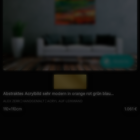
Ähnliche
— 1125 —
Abstraktes Acrylbild sehr modern in orange rot grün blau
ALEX ZERR | HANDGEMALT | ACRYL AUF LEINWAND
Spachteltechnik zeitgenössisch
110×110cm
1.061 €