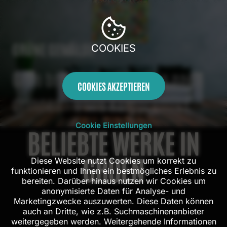
GRÜNE GEMÄLDE
COOKIES
Grün bringt das Draußen nach
COOKIES AKZEPTIEREN
drinnen - ohne Kompromiss.
Cookie Einstellungen
BELIEBTE WERKE IN
GRUEN
Diese Website nutzt Cookies um korrekt zu
funktionieren und Ihnen ein bestmögliches Erlebnis zu
bereiten. Darüber hinaus nutzen wir Cookies um
anonymisierte Daten für Analyse- und
Marketingzwecke auszuwerten. Diese Daten können
auch an Dritte, wie z.B. Suchmaschinenanbieter
weitergegeben werden. Weitergehende Informationen