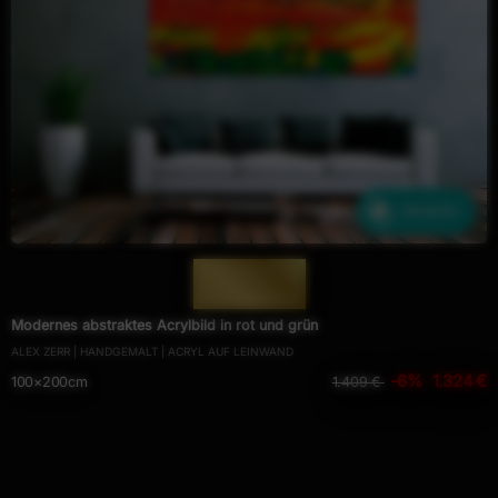
Ähnliche
— 362 —
Modernes abstraktes Acrylbild in rot und grün
ALEX ZERR | HANDGEMALT | ACRYL AUF LEINWAND
-6%
1.324 €
100×200cm
1.409 €