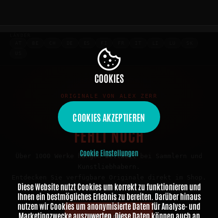
LÄNDER
AT
BE
CH
DE
ES
FI
FR
IT
LI
LU
SK
US
COOKIES
ORIGINALE VON ALEX ZERR
IHR GEMÄLDE
COOKIES AKZEPTIEREN
FEHLT NOCH
Cookie Einstellungen
Über 1000 Werke hängen weltweit bei Sammlern und
Kunstliebhabern.
Entdecken Sie verfügbare Originale direkt im Shop.
Diese Website nutzt Cookies um korrekt zu funktionieren und
Ihnen ein bestmögliches Erlebnis zu bereiten. Darüber hinaus
nutzen wir Cookies um anonymisierte Daten für Analyse- und
Marketingzwecke auszuwerten. Diese Daten können auch an
ZUM SHOP