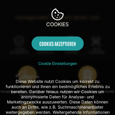
Handgemalte Originale direkt vom
Künstler
COOKIES
COOKIES AKZEPTIEREN
100 Tage
Kostenloser
100% echte
Mit AR
Rückgaberecht
Versand in DE
Handarbeit
Probehängen
Cookie Einstellungen
Diese Website nutzt Cookies um korrekt zu
funktionieren und Ihnen ein bestmögliches Erlebnis zu
ORIGINALE
PREMIUM-QUALITÄT
bereiten. Darüber hinaus nutzen wir Cookies um
Handgemalte Unikate auf Leinwand, Signiert
Hochwertige Materialien in Künstler-Qualität
vom Künstler.
anonymisierte Daten für Analyse- und
Marketingzwecke auszuwerten. Diese Daten können
auch an Dritte, wie z.B. Suchmaschinenanbieter
weitergegeben werden. Weitergehende Informationen