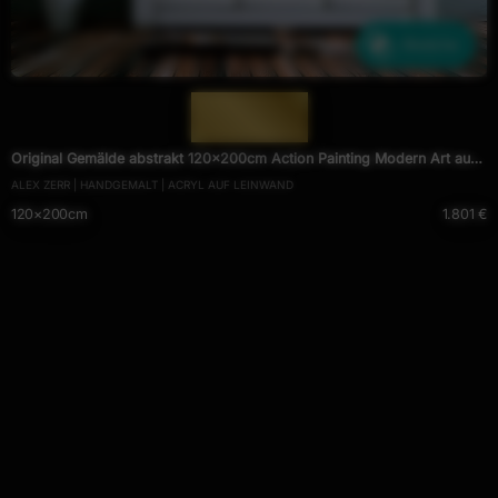
Ähnliche
— 1975 —
Original Gemälde abstrakt 120x200cm Action Painting Modern Art auf
ALEX ZERR | HANDGEMALT | ACRYL AUF LEINWAND
Leinwand Mischtechnik schwarz NEON bunt blau
120×200cm
1.801 €