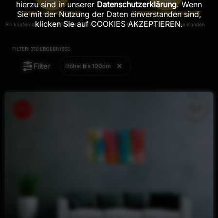
hierzu sind in unserer
Datenschutzerklärung
. Wenn
Sie mit der Nutzung der Daten einverstanden sind,
DIREKT VOM KÜNSTLER
ZUFRIEDENHEIT GARANTIERT
klicken Sie auf COOKIES AKZEPTIEREN.
Sie kaufen direkt vom Künstler Alex Zerr
Bereits 1000+ zufriedene Kunden
FILTER:
310
ERGEBNISSE
Filter
Höhe: bis 100cm