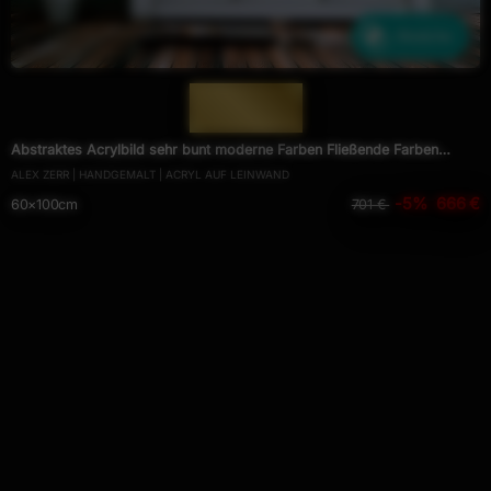
Ähnliche
— 1215 —
Abstraktes Acrylbild sehr bunt moderne Farben Fließende Farben
ALEX ZERR | HANDGEMALT | ACRYL AUF LEINWAND
Mischtechnik modern bunt zeitgenössisch
-5%
666 €
60×100cm
701 €