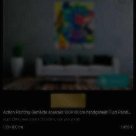
Ähnliche
— 1888 —
Action Painting Gemälde abstrakt 130x100cm handgemalt Fluid Painting
ALEX ZERR | HANDGEMALT | ACRYL AUF LEINWAND
NEON bunt weiß blau
130×100cm
1.459 €