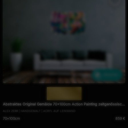
Ähnliche
— 2008 —
Abstraktes Original Gemälde 70x100cm Action Painting zeitgenössisch
ALEX ZERR | HANDGEMALT | ACRYL AUF LEINWAND
handgemalt Fluid Painting bunt weiß blau einzigartig
70×100cm
859 €