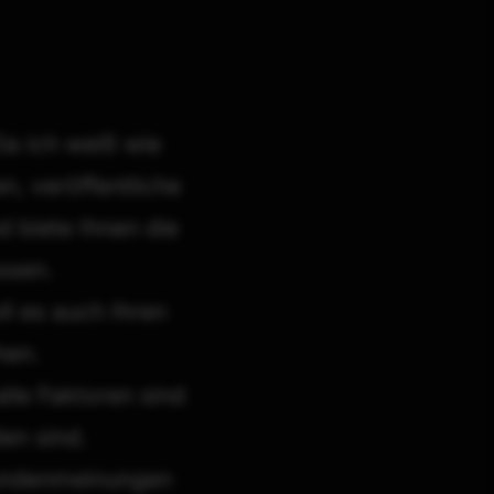
AUS STARNBERGER SEE
Im Shop ansehen
→
Da ich weiß wie
n, veröffentliche
 biete Ihnen die
ssen.
ll es auch Ihren
hen.
lle Faktoren sind
den sind.
Kundenmeinungen