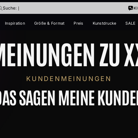
Suche:
K
Inspiration
Größe & Format
Preis
Kunstdrucke
SALE
IM TREND
EINUNGEN ZU XX
E
ke
KUNDENMEINUNGEN
ige dabei?
DAS SAGEN MEINE KUNDE
ir vorschwebt – ich finde es.