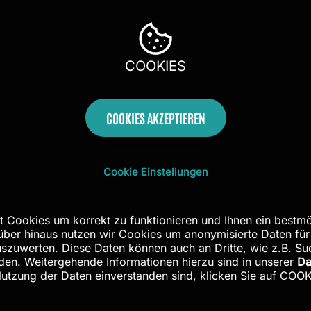
KUNDENMEINUNG
★
★
★
★
★
COOKIES
Hallo Herr Zerr,
das Bild ist soeben wohlbehalten eingetroffen.
Wir sind beigeistert!!!
COOKIES AKZEPTIEREN
Sobald es aufgehängt wurde, erhalten Sie ein Foto.
Freundliche Grüße
Cookie Einstellungen
Dieter B.
AUS DÜSSELDORF
Im Shop ansehen
→
t Cookies um korrekt zu funktionieren und Ihnen ein bestmö
rüber hinaus nutzen wir Cookies um anonymisierte Daten für
zuwerten. Diese Daten können auch an Dritte, wie z.B. S
en. Weitergehende Informationen hierzu sind in unserer
Da
Nutzung der Daten einverstanden sind, klicken Sie auf CO