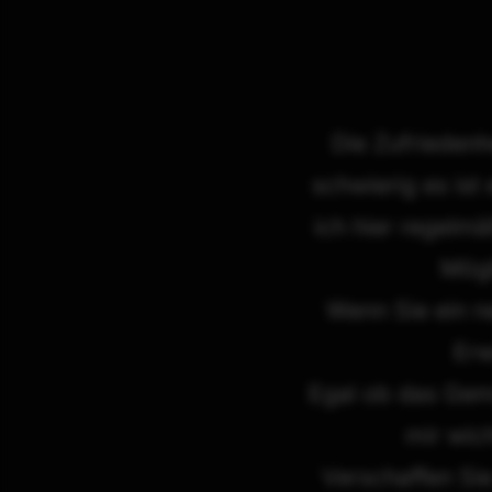
Die Zufriedenh
schwierig es ist
ich hier regelm
Mögl
Wenn Sie ein ne
Erw
Egal ob das Gemä
mir wich
Verschaffen Si