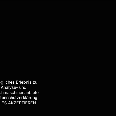
KUNDENMEINUNG
★
★
★
★
★
Hallo Herr Zerr.
Vielen Dank für die tollen Bilder.
Sie sind perfekt für uns.
Alles Gute und viel Erfolg mit Ihren Bildern.
Elke A.
AUS RHEINBERG
Im Shop ansehen
→
gliches Erlebnis zu
 Analyse- und
uchmaschinenanbieter
tenschutzerklärung
.
OKIES AKZEPTIEREN.