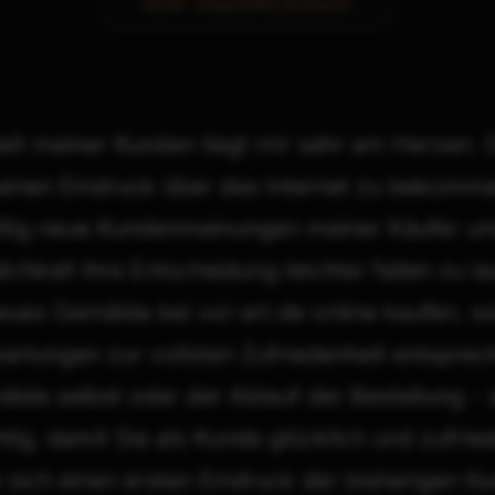
AUS NIEDERNBERG
MEHR KUNDENMEINUNGEN
Im Shop ansehen
→
eit meiner Kunden liegt mir sehr am Herzen. 
 einen Eindruck über das Internet zu bekomme
äßig neue Kundenmeinungen meiner Käufer und
ichkeit Ihre Entscheidung leichter fallen zu la
ues Gemälde bei xxl-art.de online kaufen, so
artungen zur vollsten Zufriedenheit entsprec
lde selbst oder der Ablauf der Bestellung - a
tig, damit Sie als Kunde glücklich und zufrie
e sich einen ersten Eindruck der bisherigen 