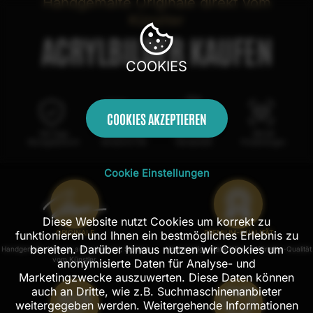
Handgemalte Originale direkt vom
Künstler
ACRYLBILDER KAUFEN
COOKIES
COOKIES AKZEPTIEREN
100 Tage
Kostenloser
100% echte
Mit AR
Rückgaberecht
Versand in DE
Handarbeit
Probehängen
Cookie Einstellungen
Diese Website nutzt Cookies um korrekt zu
funktionieren und Ihnen ein bestmögliches Erlebnis zu
ORIGINALE
PREMIUM-QUALITÄT
bereiten. Darüber hinaus nutzen wir Cookies um
Handgemalte Unikate auf Leinwand, Signiert
Hochwertige Materialien in Künstler-Qualität
vom Künstler.
anonymisierte Daten für Analyse- und
Marketingzwecke auszuwerten. Diese Daten können
auch an Dritte, wie z.B. Suchmaschinenanbieter
weitergegeben werden. Weitergehende Informationen