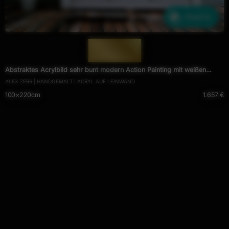
Ähnliche
— 1374 —
Abstraktes Acrylbild sehr bunt modern Action Painting mit weißen
ALEX ZERR | HANDGEMALT | ACRYL AUF LEINWAND
Streifen
100×220cm
1.657 €