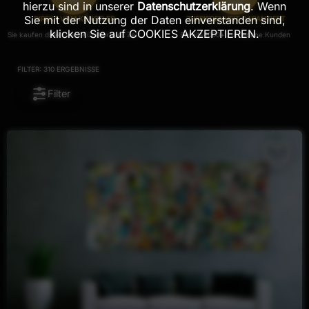
hierzu sind in unserer
Datenschutzerklärung
. Wenn
Sie mit der Nutzung der Daten einverstanden sind,
DIREKT VOM KÜNSTLER
ZUFRIEDENHEIT GARANTIERT
klicken Sie auf COOKIES AKZEPTIEREN.
Sie kaufen direkt vom Künstler Alex Zerr
Bereits 1000+ zufriedene Kunden
FILTER:
310
ERGEBNISSE
Filter