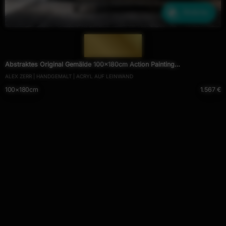
Ähnliche
— 2010 —
Abstraktes Original Gemälde 100x180cm Action Painting
ALEX ZERR | HANDGEMALT | ACRYL AUF LEINWAND
zeitgenössisch auf Leinwand Fluid Painting weiß bunt grün hochwertig
100×180cm
1.567 €