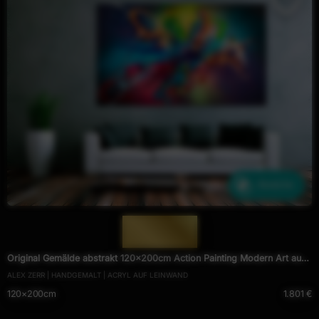
Ähnliche
— 1975 —
Original Gemälde abstrakt 120x200cm Action Painting Modern Art auf
ALEX ZERR | HANDGEMALT | ACRYL AUF LEINWAND
Leinwand Mischtechnik schwarz NEON bunt blau
120×200cm
1.801 €