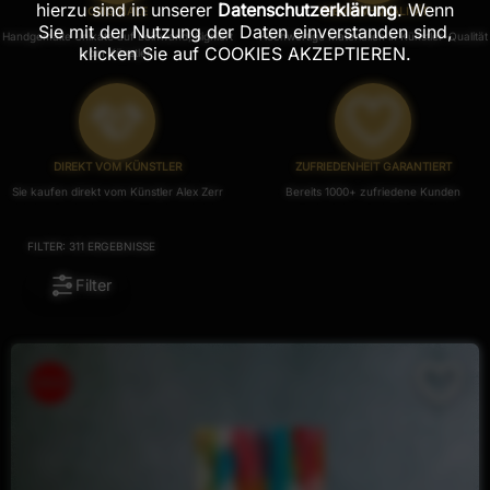
hierzu sind in unserer
Datenschutzerklärung
. Wenn
ORIGINALE
PREMIUM-QUALITÄT
Sie mit der Nutzung der Daten einverstanden sind,
Handgemalte Unikate auf Leinwand, Signiert
Hochwertige Materialien in Künstler-Qualität
klicken Sie auf COOKIES AKZEPTIEREN.
vom Künstler.
DIREKT VOM KÜNSTLER
ZUFRIEDENHEIT GARANTIERT
Sie kaufen direkt vom Künstler Alex Zerr
Bereits 1000+ zufriedene Kunden
FILTER:
311
ERGEBNISSE
Filter