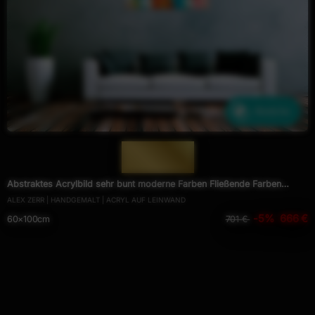
Ähnliche
— 1215 —
Abstraktes Acrylbild sehr bunt moderne Farben Fließende Farben
ALEX ZERR | HANDGEMALT | ACRYL AUF LEINWAND
Mischtechnik modern bunt zeitgenössisch
-5%
666 €
60×100cm
701 €