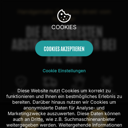
Handgemalte Originale direkt vom
Künstler
DIE BELIEBTESTEN
COOKIES
ABSTRAKTEN BILDER BEI
COOKIES AKZEPTIEREN
XXL-ART
Cookie Einstellungen
Diese Website nutzt Cookies um korrekt zu
100 Tage
Kostenloser
100% echte
Mit AR
Rückgaberecht
Versand in DE
Handarbeit
Probehängen
funktionieren und Ihnen ein bestmögliches Erlebnis zu
bereiten. Darüber hinaus nutzen wir Cookies um
anonymisierte Daten für Analyse- und
Marketingzwecke auszuwerten. Diese Daten können
auch an Dritte, wie z.B. Suchmaschinenanbieter
weitergegeben werden. Weitergehende Informationen