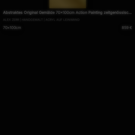
— 2008 —
Abstraktes Original Gemälde 70x100cm Action Painting zeitgenössisch
ALEX ZERR | HANDGEMALT | ACRYL AUF LEINWAND
handgemalt Fluid Painting bunt weiß blau einzigartig
70×100cm
859 €