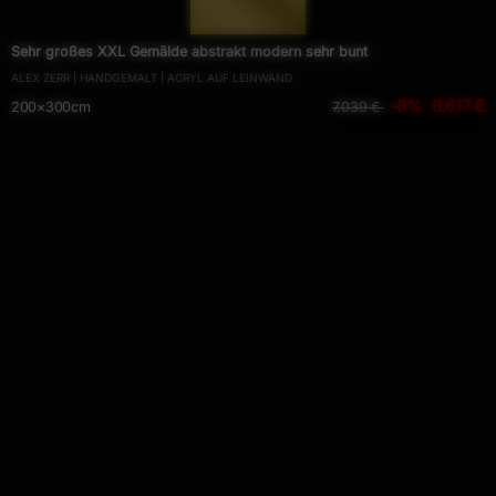
— 580 —
Sehr großes XXL Gemälde abstrakt modern sehr bunt
ALEX ZERR | HANDGEMALT | ACRYL AUF LEINWAND
-6%
6.617 €
200×300cm
7.039 €