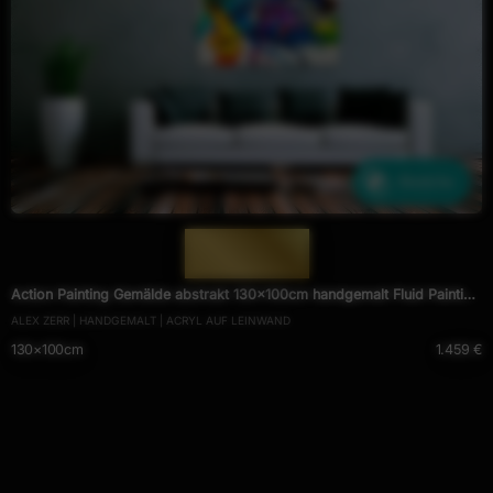
Ähnliche
— 1888 —
Action Painting Gemälde abstrakt 130x100cm handgemalt Fluid Painting
ALEX ZERR | HANDGEMALT | ACRYL AUF LEINWAND
NEON bunt weiß blau
130×100cm
1.459 €