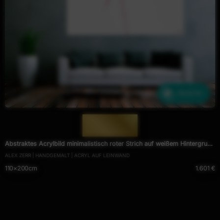
Ähnliche
— 1288 —
Abstraktes Acrylbild minimalistisch roter Strich auf weißem Hintergrund
ALEX ZERR | HANDGEMALT | ACRYL AUF LEINWAND
modern schlicht expressionistisch
110×200cm
1.601 €