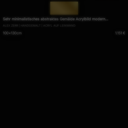
— 746 —
Sehr minimalistisches abstraktes Gemälde Acrylbild modern
ALEX ZERR | HANDGEMALT | ACRYL AUF LEINWAND
zeitgenössisch rot weiß
100×130cm
1.151 €