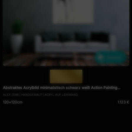
Ähnliche
— 1499 —
Abstraktes Acrylbild minimalistisch schwarz weiß Action Painting
ALEX ZERR | HANDGEMALT | ACRYL AUF LEINWAND
Modern Art zeitgenössisch
120×120cm
1.123 €