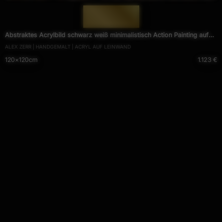
— 1500 —
Abstraktes Acrylbild schwarz weiß minimalistisch Action Painting auf
ALEX ZERR | HANDGEMALT | ACRYL AUF LEINWAND
Leinwand handgemalt
120×120cm
1.123 €