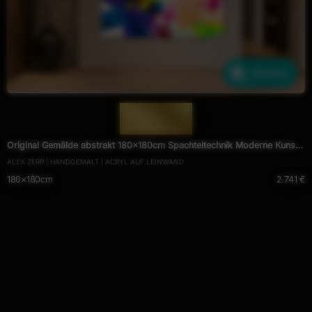
Ähnliche
— 1921 —
Original Gemälde abstrakt 180x180cm Spachteltechnik Moderne Kunst
ALEX ZERR | HANDGEMALT | ACRYL AUF LEINWAND
handgemalt Mischtechnik blau bunt rot einzigartig
180×180cm
2.741 €