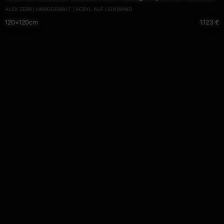
ALEX ZERR | HANDGEMALT | ACRYL AUF LEINWAND
handgemalt expressionistisch
120×120cm
1.123 €