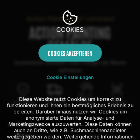
Action Painting auf Leinwand
ACTION PAINTING
COOKIES
GEMÄLDE
COOKIES AKZEPTIEREN
Dynamische Gemälde voller Energie die Räume
definieren
Cookie Einstellungen
Diese Website nutzt Cookies um korrekt zu
100 Tage
Kostenloser
100% echte
Mit AR
Rückgaberecht
Versand in DE
Handarbeit
Probehängen
funktionieren und Ihnen ein bestmögliches Erlebnis zu
bereiten. Darüber hinaus nutzen wir Cookies um
anonymisierte Daten für Analyse- und
Marketingzwecke auszuwerten. Diese Daten können
FILTER:
304
ERGEBNISSE
auch an Dritte, wie z.B. Suchmaschinenanbieter
Filter
weitergegeben werden. Weitergehende Informationen