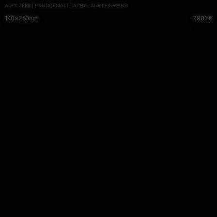
ALEX ZERR | HANDGEMALT | ACRYL AUF LEINWAND
Kunst auf Leinwand Mischtechnik bunt pink schwarz hochwertig
140×250cm
7.901 €