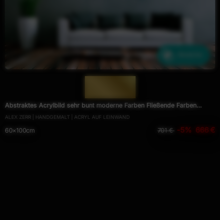
Ähnliche
— 1215 —
Abstraktes Acrylbild sehr bunt moderne Farben Fließende Farben
ALEX ZERR | HANDGEMALT | ACRYL AUF LEINWAND
Mischtechnik modern bunt zeitgenössisch
-5%
666 €
60×100cm
701 €