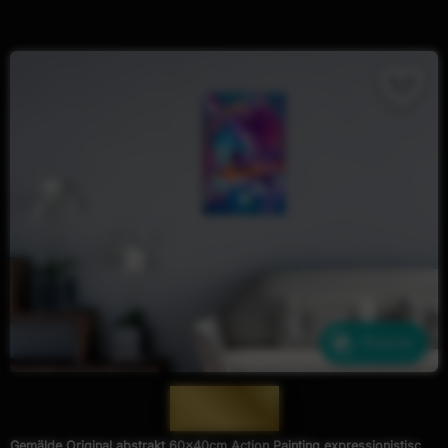
Ähnliche
— 1925 —
Gemälde Original abstrakt 60x40cm Action Painting expressionistisch