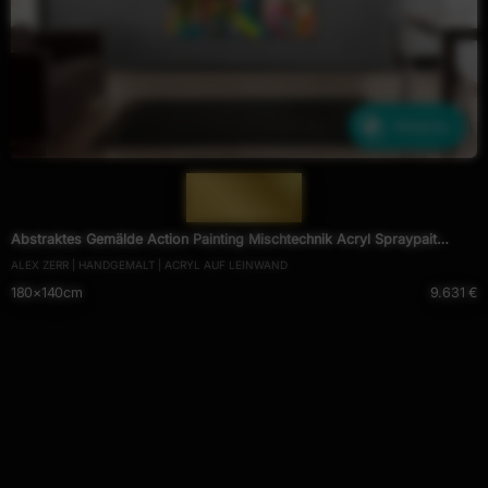
Ähnliche
— 1637 —
Abstraktes Gemälde Action Painting Mischtechnik Acryl Spraypait
ALEX ZERR | HANDGEMALT | ACRYL AUF LEINWAND
Hochformat Modern Art handgemalt auf Leinwand
180×140cm
9.631 €