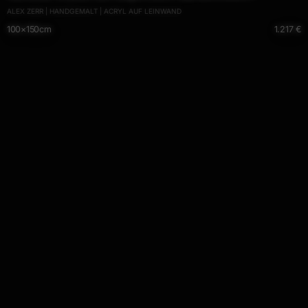
ALEX ZERR | HANDGEMALT | ACRYL AUF LEINWAND
handgemaltes Gemälde
100×150cm
1.217 €