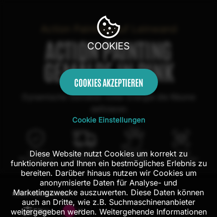
Action Painting auf Leinwand
ACTION PAINTING
COOKIES
GEMÄLDE IN PINK
COOKIES AKZEPTIEREN
Dynamische Gemälde voller Energie die Räume
definieren
Cookie Einstellungen
Diese Website nutzt Cookies um korrekt zu
100 Tage
Kostenloser
100% echte
Mit AR
Rückgaberecht
Versand in DE
Handarbeit
Probehängen
funktionieren und Ihnen ein bestmögliches Erlebnis zu
bereiten. Darüber hinaus nutzen wir Cookies um
anonymisierte Daten für Analyse- und
Marketingzwecke auszuwerten. Diese Daten können
FILTER:
130
ERGEBNISSE
auch an Dritte, wie z.B. Suchmaschinenanbieter
Filter
weitergegeben werden. Weitergehende Informationen