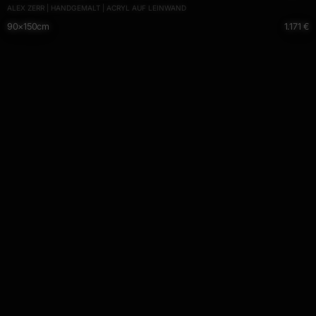
ALEX ZERR | HANDGEMALT | ACRYL AUF LEINWAND
patinting
90×150cm
1.171 €