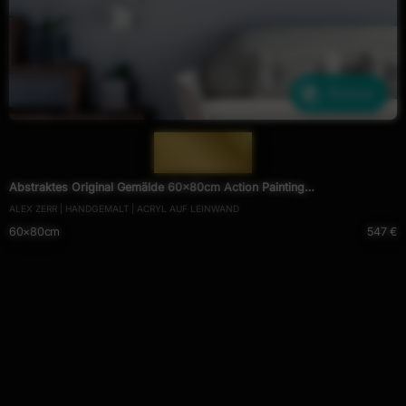
Ähnliche
— 1952 —
Abstraktes Original Gemälde 60x80cm Action Painting
ALEX ZERR | HANDGEMALT | ACRYL AUF LEINWAND
expressionistisch handgefertigt Mischtechnik NEON Farben violett bunt
60×80cm
547 €
orange