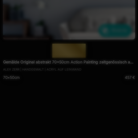
Ähnliche
— 1944 —
Gemälde Original abstrakt 70x50cm Action Painting zeitgenössisch auf
ALEX ZERR | HANDGEMALT | ACRYL AUF LEINWAND
Leinwand Splash Art bunt weiß violett Einzelstück
70×50cm
457 €