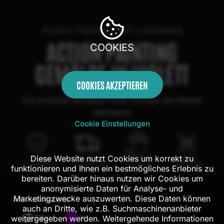
Action Painting auf Leinwand
ACTION PAINTING
COOKIES
GEMÄLDE IN VIOLETT
COOKIES AKZEPTIEREN
Dynamische Gemälde voller Energie die Räume
definieren
Cookie Einstellungen
Diese Website nutzt Cookies um korrekt zu
100 Tage
Kostenloser
100% echte
Mit AR
Rückgaberecht
Versand in DE
Handarbeit
Probehängen
funktionieren und Ihnen ein bestmögliches Erlebnis zu
bereiten. Darüber hinaus nutzen wir Cookies um
anonymisierte Daten für Analyse- und
Marketingzwecke auszuwerten. Diese Daten können
FILTER:
55
ERGEBNISSE
auch an Dritte, wie z.B. Suchmaschinenanbieter
Filter
weitergegeben werden. Weitergehende Informationen