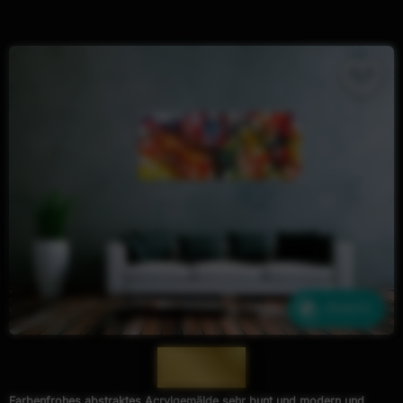
Ähnliche
— 497 —
Farbenfrohes abstraktes Acrylgemälde sehr bunt und modern und