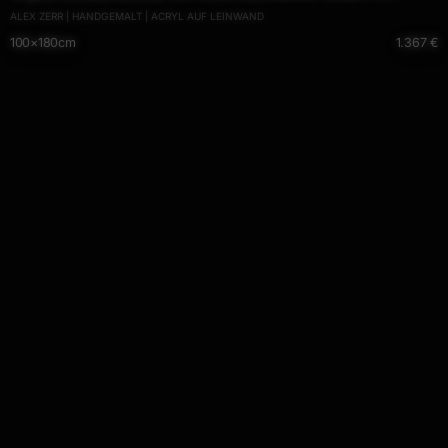
ALEX ZERR | HANDGEMALT | ACRYL AUF LEINWAND
handgefertigt Mischtechnik schwarz gelb weiß NEON
100×180cm
1.367 €