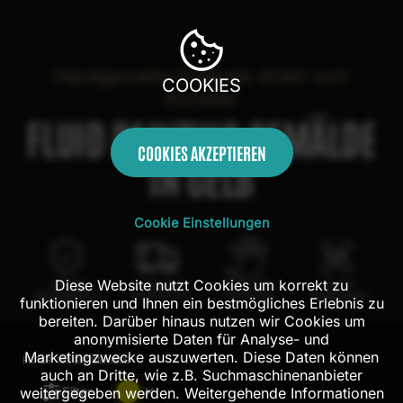
Handgemalte Originale direkt vom
COOKIES
Künstler
FLUID PAINTING GEMÄLDE
COOKIES AKZEPTIEREN
IN GELB
Cookie Einstellungen
Diese Website nutzt Cookies um korrekt zu
100 Tage
Kostenloser
100% echte
Mit AR
Rückgaberecht
Versand in DE
Handarbeit
Probehängen
funktionieren und Ihnen ein bestmögliches Erlebnis zu
bereiten. Darüber hinaus nutzen wir Cookies um
anonymisierte Daten für Analyse- und
Marketingzwecke auszuwerten. Diese Daten können
FILTER:
193
ERGEBNISSE
auch an Dritte, wie z.B. Suchmaschinenanbieter
Filter
weitergegeben werden. Weitergehende Informationen