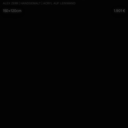
ALEX ZERR | HANDGEMALT | ACRYL AUF LEINWAND
Leiwnand handgemalt
150×120cm
1.901 €