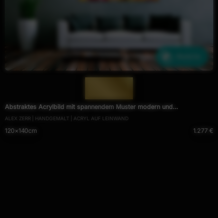
Ähnliche
— 763 —
Abstraktes Acrylbild mit spannendem Muster modern und
ALEX ZERR | HANDGEMALT | ACRYL AUF LEINWAND
zeitgenössisch
120×140cm
1.277 €