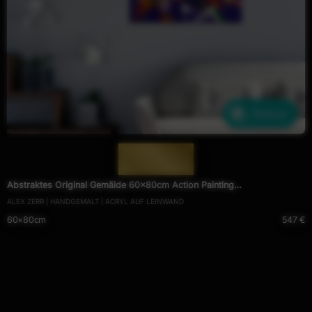
Ähnliche
— 1952 —
Abstraktes Original Gemälde 60x80cm Action Painting
ALEX ZERR | HANDGEMALT | ACRYL AUF LEINWAND
expressionistisch handgefertigt Mischtechnik NEON Farben violett bunt
60×80cm
547 €
orange