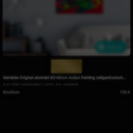
Ähnliche
— 1951 —
Gemälde Original abstrakt 80x80cm Action Painting zeitgenössisch
ALEX ZERR | HANDGEMALT | ACRYL AUF LEINWAND
handgemalt Fluid Painting rot hellgrün türkis einzigartig
80×80cm
739 €