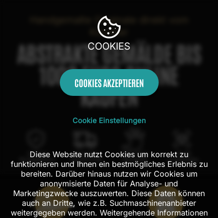
Handgemalte Originale direkt vom
Künstler
ABSTRAKTE GEMÄLDE BIS
COOKIES
1000 EURO ONLINE
COOKIES AKZEPTIEREN
KAUFEN
Cookie Einstellungen
Diese Website nutzt Cookies um korrekt zu
100 Tage
Kostenloser
100% echte
Mit AR
Rückgaberecht
Versand in DE
Handarbeit
Probehängen
funktionieren und Ihnen ein bestmögliches Erlebnis zu
bereiten. Darüber hinaus nutzen wir Cookies um
anonymisierte Daten für Analyse- und
Marketingzwecke auszuwerten. Diese Daten können
auch an Dritte, wie z.B. Suchmaschinenanbieter
weitergegeben werden. Weitergehende Informationen