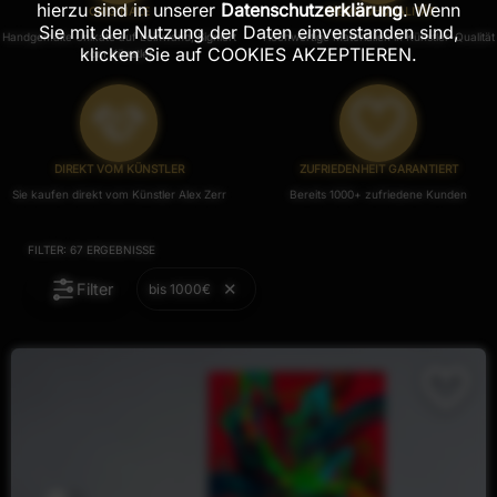
hierzu sind in unserer
Datenschutzerklärung
. Wenn
ORIGINALE
PREMIUM-QUALITÄT
Sie mit der Nutzung der Daten einverstanden sind,
Handgemalte Unikate auf Leinwand, Signiert
Hochwertige Materialien in Künstler-Qualität
klicken Sie auf COOKIES AKZEPTIEREN.
vom Künstler.
DIREKT VOM KÜNSTLER
ZUFRIEDENHEIT GARANTIERT
Sie kaufen direkt vom Künstler Alex Zerr
Bereits 1000+ zufriedene Kunden
FILTER:
67
ERGEBNISSE
Filter
bis 1000€