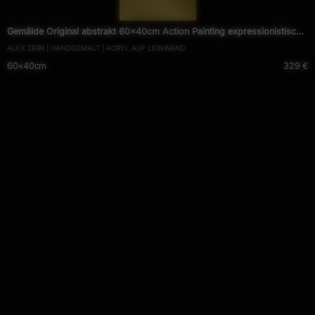
— 1925 —
Gemälde Original abstrakt 60x40cm Action Painting expressionistisch
ALEX ZERR | HANDGEMALT | ACRYL AUF LEINWAND
auf Leinwand Mischtechnik blau violett hellblau Unikat
60×40cm
329 €