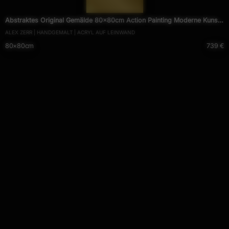
— 1982 —
Abstraktes Original Gemälde 80x80cm Action Painting Moderne Kunst
ALEX ZERR | HANDGEMALT | ACRYL AUF LEINWAND
handgemalt Mischtechnik rot pink violett einzigartig
80×80cm
739 €