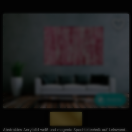
Ähnliche
— 1473 —
Abstraktes Acrylbild weiß und magenta Spachteltechnik auf Leinwand