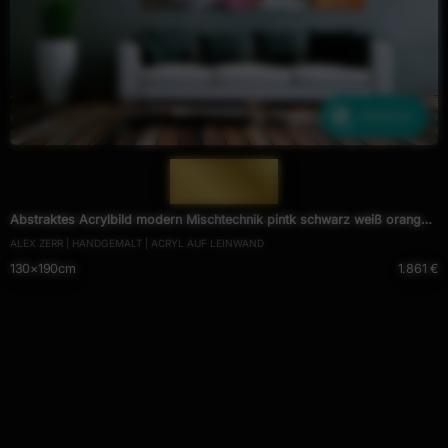
Ähnliche
— 1234 —
Abstraktes Acrylbild modern Mischtechnik pintk schwarz weiß orange
ALEX ZERR | HANDGEMALT | ACRYL AUF LEINWAND
zeitgenössisch
130×190cm
1.861 €