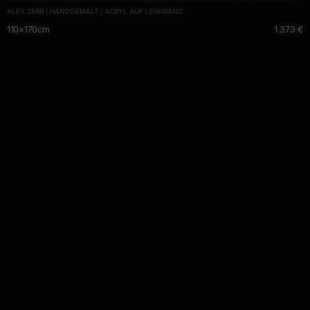
ALEX ZERR | HANDGEMALT | ACRYL AUF LEINWAND
handgemalt in XXL
110×170cm
1.373 €