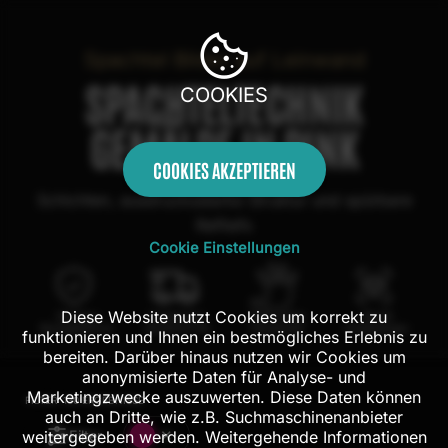
Spachtel Bilder auf Leinwand
SPACHTELTECHNIK
COOKIES
GEMÄLDE IN PINK
COOKIES AKZEPTIEREN
Schichten, ausdrucksstarke Struktur und spürbare
Refliefs
Cookie Einstellungen
Diese Website nutzt Cookies um korrekt zu
100 Tage
Kostenloser
100% echte
Mit AR
Rückgaberecht
Versand in DE
Handarbeit
Probehängen
funktionieren und Ihnen ein bestmögliches Erlebnis zu
bereiten. Darüber hinaus nutzen wir Cookies um
anonymisierte Daten für Analyse- und
Marketingzwecke auszuwerten. Diese Daten können
FILTER:
130
ERGEBNISSE
auch an Dritte, wie z.B. Suchmaschinenanbieter
Filter
weitergegeben werden. Weitergehende Informationen