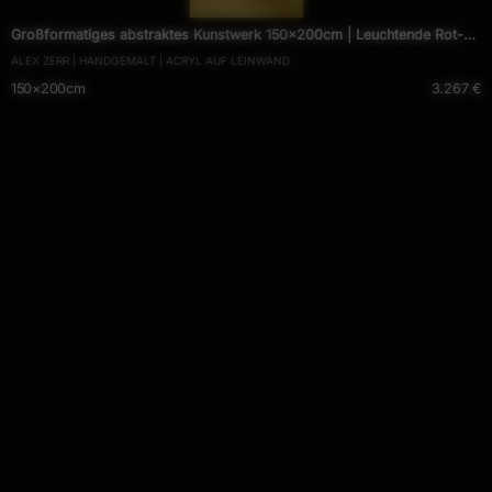
Großformatiges abstraktes Kunstwerk 150x200cm | Leuchtende Rot-
ALEX ZERR | HANDGEMALT | ACRYL AUF LEINWAND
Gelb Mischtechnik Original
150×200cm
3.267 €