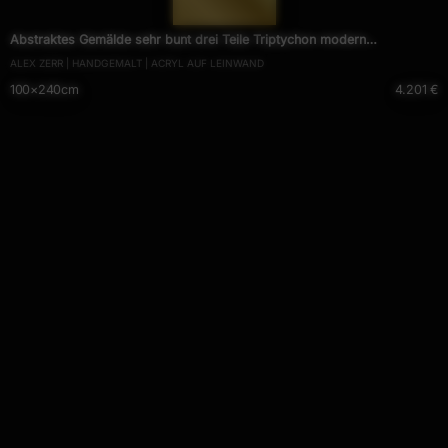
— 905 —
Abstraktes Gemälde sehr bunt drei Teile Triptychon modern
ALEX ZERR | HANDGEMALT | ACRYL AUF LEINWAND
Actionpainting expressionstisch
100×240cm
4.201 €