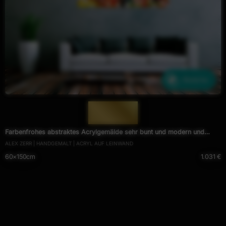
Ähnliche
— 497 —
Farbenfrohes abstraktes Acrylgemälde sehr bunt und modern und
ALEX ZERR | HANDGEMALT | ACRYL AUF LEINWAND
freundlich
60×150cm
1.031 €