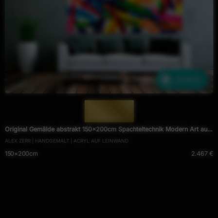
Ähnliche
— 1917 —
Original Gemälde abstrakt 150x200cm Spachteltechnik Modern Art auf
ALEX ZERR | HANDGEMALT | ACRYL AUF LEINWAND
Leinwand Mischtechnik bunt rot orange Unikat
150×200cm
2.467 €