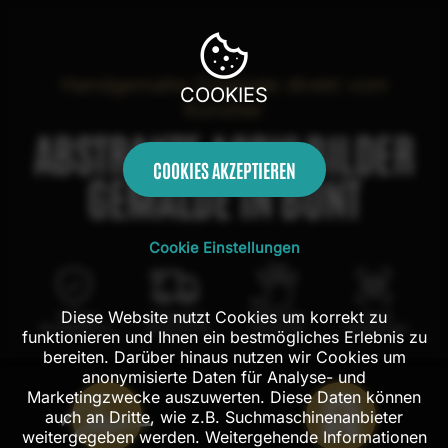
Handgemalte Originale direkt vom
COOKIES
Künstler
ABSTRAKTE ACRYLBILDER
COOKIES AKZEPTIEREN
GEMÄLDE IN BUNT
Cookie Einstellungen
Diese Website nutzt Cookies um korrekt zu
100 Tage
Kostenloser
100% echte
Mit AR
Rückgaberecht
Versand in DE
Handarbeit
Probehängen
funktionieren und Ihnen ein bestmögliches Erlebnis zu
bereiten. Darüber hinaus nutzen wir Cookies um
anonymisierte Daten für Analyse- und
Marketingzwecke auszuwerten. Diese Daten können
auch an Dritte, wie z.B. Suchmaschinenanbieter
weitergegeben werden. Weitergehende Informationen