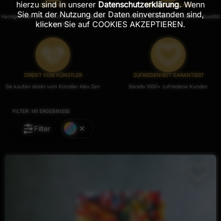
hierzu sind in unserer
Datenschutzerklärung
. Wenn
ORIGINALE
PREMIUM-QUALITÄT
Sie mit der Nutzung der Daten einverstanden sind,
Handgemalte Unikate auf Leinwand, Signiert
Hochwertige Materialien in Künstler-Qualität
klicken Sie auf COOKIES AKZEPTIEREN.
vom Künstler.
DIREKT VOM KÜNSTLER
ZUFRIEDENHEIT GARANTIERT
Sie kaufen direkt vom Künstler Alex Zerr
Bereits 1000+ zufriedene Kunden
FILTER:
141
ERGEBNISSE
Filter