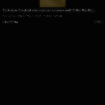
— 1499 —
Abstraktes Acrylbild minimalistisch schwarz weiß Action Painting
ALEX ZERR | HANDGEMALT | ACRYL AUF LEINWAND
Modern Art zeitgenössisch
120×120cm
1.123 €