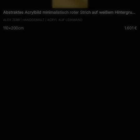
— 1288 —
Abstraktes Acrylbild minimalistisch roter Strich auf weißem Hintergrund
ALEX ZERR | HANDGEMALT | ACRYL AUF LEINWAND
modern schlicht expressionistisch
110×200cm
1.601 €