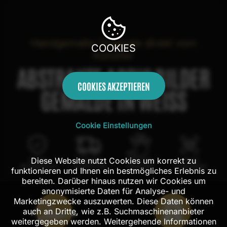
Handgemalte Originale direkt vom
COOKIES
Künstler
ABSTRAKTE ACRYLBILDER
COOKIES AKZEPTIEREN
GEMÄLDE IN WEISS
Cookie Einstellungen
Diese Website nutzt Cookies um korrekt zu
100 Tage
Kostenloser
100% echte
Mit AR
Rückgaberecht
Versand in DE
Handarbeit
Probehängen
funktionieren und Ihnen ein bestmögliches Erlebnis zu
bereiten. Darüber hinaus nutzen wir Cookies um
anonymisierte Daten für Analyse- und
Marketingzwecke auszuwerten. Diese Daten können
auch an Dritte, wie z.B. Suchmaschinenanbieter
weitergegeben werden. Weitergehende Informationen