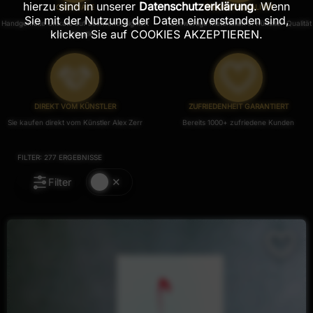
hierzu sind in unserer
Datenschutzerklärung
. Wenn
ORIGINALE
PREMIUM-QUALITÄT
Sie mit der Nutzung der Daten einverstanden sind,
Handgemalte Unikate auf Leinwand, Signiert
Hochwertige Materialien in Künstler-Qualität
klicken Sie auf COOKIES AKZEPTIEREN.
vom Künstler.
DIREKT VOM KÜNSTLER
ZUFRIEDENHEIT GARANTIERT
Sie kaufen direkt vom Künstler Alex Zerr
Bereits 1000+ zufriedene Kunden
FILTER:
277
ERGEBNISSE
Filter