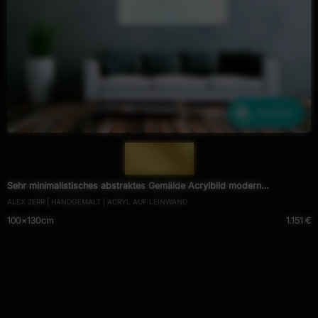
Ähnliche
— 746 —
Sehr minimalistisches abstraktes Gemälde Acrylbild modern
ALEX ZERR | HANDGEMALT | ACRYL AUF LEINWAND
zeitgenössisch rot weiß
100×130cm
1.151 €