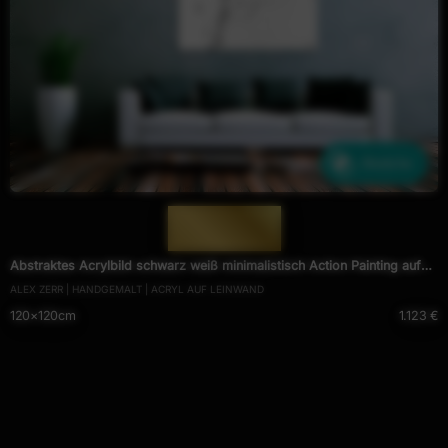
Ähnliche
— 1500 —
Abstraktes Acrylbild schwarz weiß minimalistisch Action Painting auf
ALEX ZERR | HANDGEMALT | ACRYL AUF LEINWAND
Leinwand handgemalt
120×120cm
1.123 €