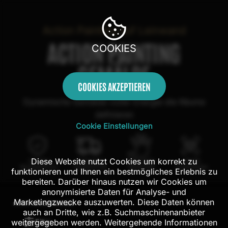
Action Painting auf Leinwand
ACTION PAINTING
COOKIES
GEMÄLDE
COOKIES AKZEPTIEREN
Dynamische Gemälde voller Energie die Räume
definieren
Cookie Einstellungen
Diese Website nutzt Cookies um korrekt zu
100 Tage
Kostenloser
100% echte
Mit AR
Rückgaberecht
Versand in DE
Handarbeit
Probehängen
funktionieren und Ihnen ein bestmögliches Erlebnis zu
bereiten. Darüber hinaus nutzen wir Cookies um
anonymisierte Daten für Analyse- und
Marketingzwecke auszuwerten. Diese Daten können
FILTER:
304
ERGEBNISSE
auch an Dritte, wie z.B. Suchmaschinenanbieter
Filter
weitergegeben werden. Weitergehende Informationen