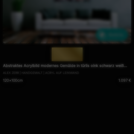
Ähnliche
— 899 —
Abstraktes Acrylbild modernes Gemälde in türlis oink schwarz weiß
ALEX ZERR | HANDGEMALT | ACRYL AUF LEINWAND
Actionpainting
120×100cm
1.097 €