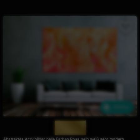
Ähnliche
— 997 —
Abstraktes Acrylbilder helle Farben Rosa gelb weiß sehr modern