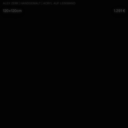
ALEX ZERR | HANDGEMALT | ACRYL AUF LEINWAND
Meisterwerk
120×120cm
1.291 €