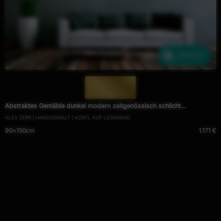
Ähnliche
— 839 —
Abstraktes Gemälde dunkel modern zeitgenössisch schlicht
ALEX ZERR | HANDGEMALT | ACRYL AUF LEINWAND
meisterwerk
90×150cm
1.171 €