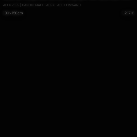
ALEX ZERR | HANDGEMALT | ACRYL AUF LEINWAND
Painting
100×150cm
1.217 €