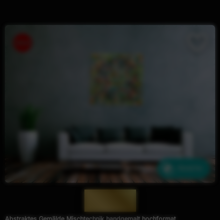
Ähnliche
— 1674 —
Abstraktes Gemälde Mischtechnik handgemalt hochformat