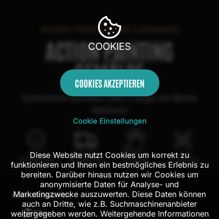
Action Painting auf Leinwand
ACTION PAINTING
COOKIES
GEMÄLDE
COOKIES AKZEPTIEREN
Dynamische Gemälde voller Energie die Räume
definieren
Cookie Einstellungen
Diese Website nutzt Cookies um korrekt zu
100 Tage
Kostenloser
100% echte
Mit AR
Rückgaberecht
Versand in DE
Handarbeit
Probehängen
funktionieren und Ihnen ein bestmögliches Erlebnis zu
bereiten. Darüber hinaus nutzen wir Cookies um
anonymisierte Daten für Analyse- und
Marketingzwecke auszuwerten. Diese Daten können
FILTER:
304
ERGEBNISSE
auch an Dritte, wie z.B. Suchmaschinenanbieter
Filter
weitergegeben werden. Weitergehende Informationen