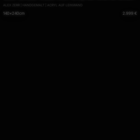
ALEX ZERR | HANDGEMALT | ACRYL AUF LEINWAND
sehr modern
140×240cm
2.999 €