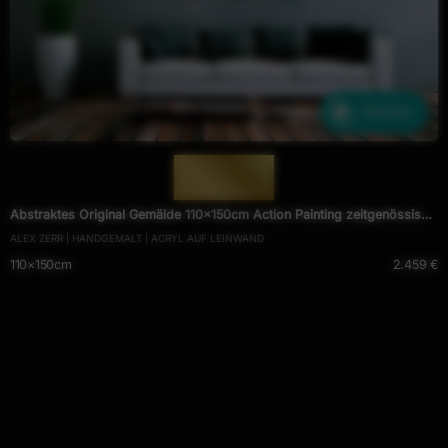
Ähnliche
— 1731 —
Abstraktes Original Gemälde 110x150cm Action Painting zeitgenössisch
ALEX ZERR | HANDGEMALT | ACRYL AUF LEINWAND
handgemalt Mischtechnik schwarz rot braun Einzelstück
110×150cm
2.459 €