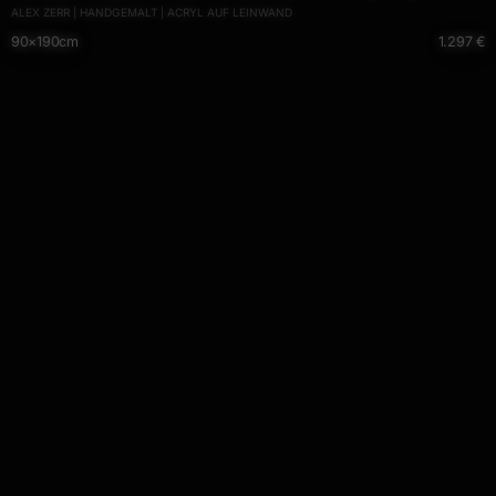
ALEX ZERR | HANDGEMALT | ACRYL AUF LEINWAND
auf Leinwand Splash Art bunt hellgrün pink Einzelstück
90×190cm
1.297 €