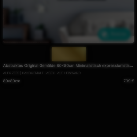
Ähnliche
— 1930 —
Abstraktes Original Gemälde 80x80cm Minimalistisch expressionistisch
ALEX ZERR | HANDGEMALT | ACRYL AUF LEINWAND
handgefertigt Action Painting schwarz weiss schwarz anthrazit
80×80cm
739 €
hochwertig