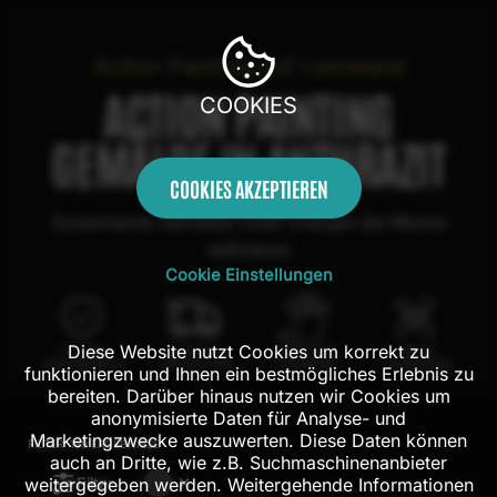
Action Painting auf Leinwand
ACTION PAINTING
COOKIES
GEMÄLDE IN ANTHRAZIT
COOKIES AKZEPTIEREN
Dynamische Gemälde voller Energie die Räume
definieren
Cookie Einstellungen
Diese Website nutzt Cookies um korrekt zu
100 Tage
Kostenloser
100% echte
Mit AR
Rückgaberecht
Versand in DE
Handarbeit
Probehängen
funktionieren und Ihnen ein bestmögliches Erlebnis zu
bereiten. Darüber hinaus nutzen wir Cookies um
anonymisierte Daten für Analyse- und
Marketingzwecke auszuwerten. Diese Daten können
FILTER:
189
ERGEBNISSE
auch an Dritte, wie z.B. Suchmaschinenanbieter
Filter
weitergegeben werden. Weitergehende Informationen