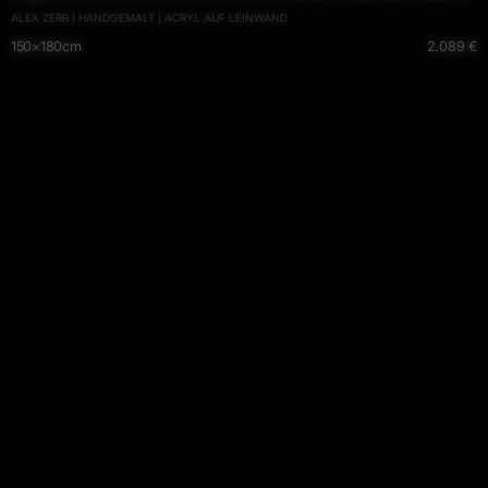
ALEX ZERR | HANDGEMALT | ACRYL AUF LEINWAND
auf Leinwand schwarz weiss schwarz anthrazit hochwertig
150×180cm
2.089 €