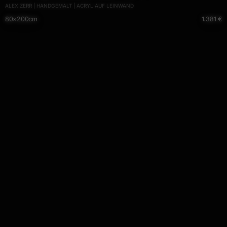
ALEX ZERR | HANDGEMALT | ACRYL AUF LEINWAND
Leinwand Action Painting anthrazit schwarz grau hochwertig
80×200cm
1.381 €