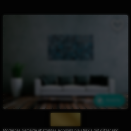
Ähnliche
— 832 —
Modernes Gemälde abstraktes Acrylbild blau türkis mit glitzer und