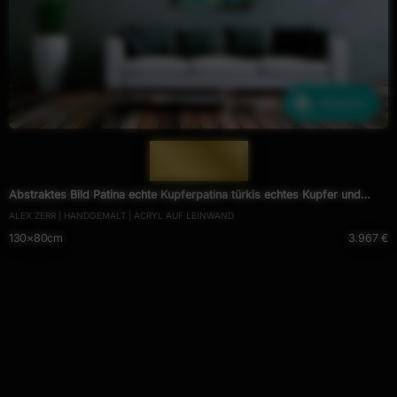
Ähnliche
— 1302 —
Abstraktes Bild Patina echte Kupferpatina türkis echtes Kupfer und
ALEX ZERR | HANDGEMALT | ACRYL AUF LEINWAND
Patina auf Leinwand
130×80cm
3.967 €