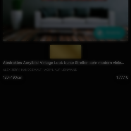
Ähnliche
— 1105 —
Abstraktes Acrylbild Vintage Look bunte Streifen sehr modern viele
ALEX ZERR | HANDGEMALT | ACRYL AUF LEINWAND
Farben
120×190cm
1.777 €