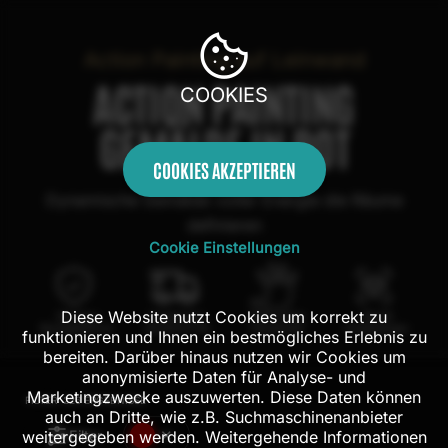
Action Painting auf Leinwand
ACTION PAINTING
COOKIES
GEMÄLDE IN ROT
COOKIES AKZEPTIEREN
Dynamische Gemälde voller Energie die Räume
definieren
Cookie Einstellungen
Diese Website nutzt Cookies um korrekt zu
100 Tage
Kostenloser
100% echte
Mit AR
Rückgaberecht
Versand in DE
Handarbeit
Probehängen
funktionieren und Ihnen ein bestmögliches Erlebnis zu
bereiten. Darüber hinaus nutzen wir Cookies um
anonymisierte Daten für Analyse- und
Marketingzwecke auszuwerten. Diese Daten können
FILTER:
226
ERGEBNISSE
auch an Dritte, wie z.B. Suchmaschinenanbieter
Filter
weitergegeben werden. Weitergehende Informationen