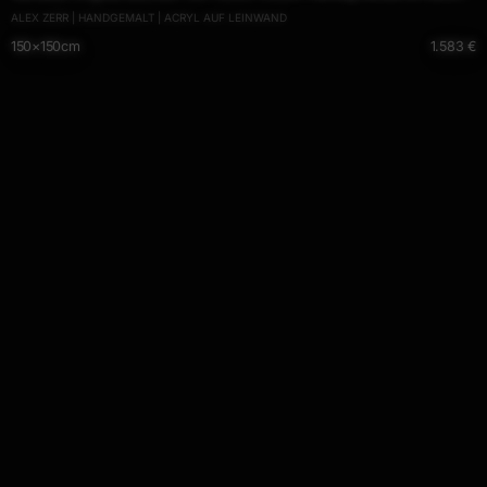
ALEX ZERR | HANDGEMALT | ACRYL AUF LEINWAND
handgemalt Mischtechnik weiß rot orange Einzelstück
150×150cm
1.583 €