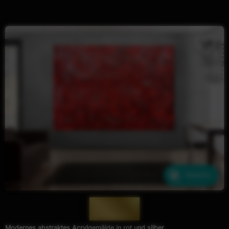
Ähnliche
— 601 —
Modernes abstraktes Acrylgemälde in rot und silber