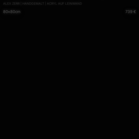
ALEX ZERR | HANDGEMALT | ACRYL AUF LEINWAND
handgemalt Mischtechnik rot pink violett einzigartig
80×80cm
739 €