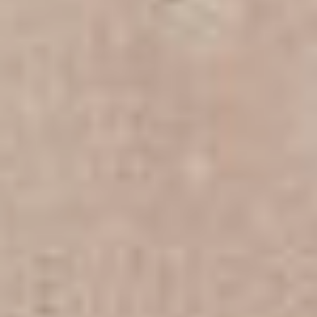
GRÖSSE
Kleine Bilder
Mittlere Bilder
Große Bilder
XXL Gemälde
MEHRTEILIG
Triptychon
Mehrteilig