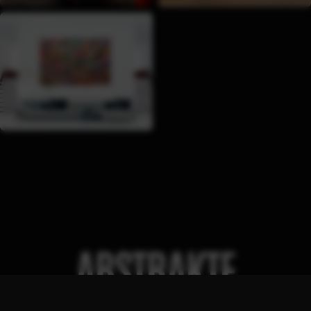
HÖHE
180CM - 200CM HOCH
ABSTRAKTE