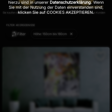
hierzu sind in unserer
Datenschutzerklärung
. Wenn
Sie mit der Nutzung der Daten einverstanden sind,
DIREKT VOM KÜNSTLER
ZUFRIEDENHEIT GARANTIERT
klicken Sie auf COOKIES AKZEPTIEREN.
Sie kaufen direkt vom Künstler Alex Zerr
Bereits 1000+ zufriedene Kunden
FILTER:
48
ERGEBNISSE
Filter
Höhe: 150cm bis 180cm