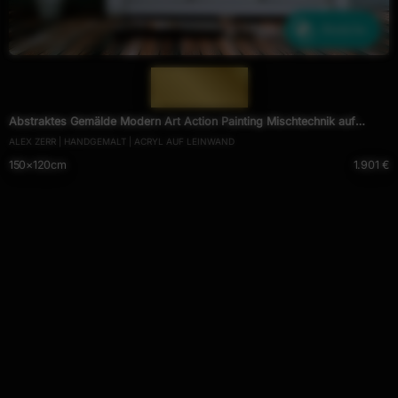
Ähnliche
— 1569 —
Abstraktes Gemälde Modern Art Action Painting Mischtechnik auf
ALEX ZERR | HANDGEMALT | ACRYL AUF LEINWAND
Leiwnand handgemalt
150×120cm
1.901 €