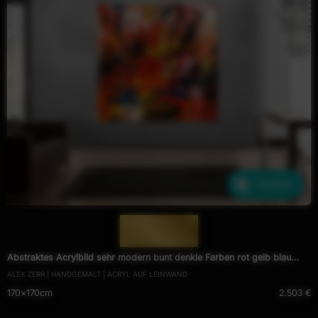
Ähnliche
— 1078 —
Abstraktes Acrylbild sehr modern bunt denkle Farben rot gelb blau
ALEX ZERR | HANDGEMALT | ACRYL AUF LEINWAND
weiß schwarz
170×170cm
2.503 €