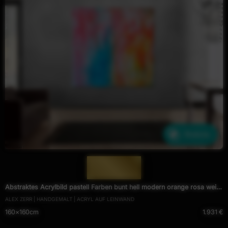
Ähnliche
— 1237 —
Abstraktes Acrylbild pastell Farben bunt hell modern orange rosa weiß
ALEX ZERR | HANDGEMALT | ACRYL AUF LEINWAND
hellblau
160×160cm
1.931 €