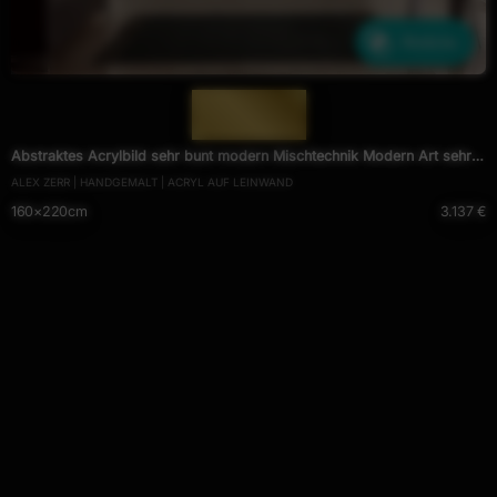
Ähnliche
— 1213 —
Abstraktes Acrylbild sehr bunt modern Mischtechnik Modern Art sehr
ALEX ZERR | HANDGEMALT | ACRYL AUF LEINWAND
bunt viele Farben zeitgenössisch
160×220cm
3.137 €