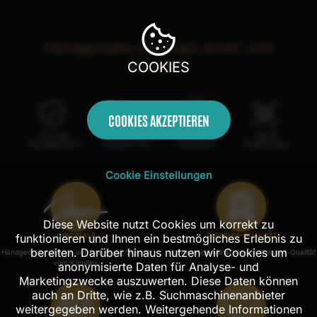
Handgemalte Originale direkt vom
Künstler
COOKIES
COOKIES AKZEPTIEREN
100 Tage
Kostenloser
100% echte
Mit AR
Rückgaberecht
Versand in DE
Handarbeit
Probehängen
Cookie Einstellungen
Diese Website nutzt Cookies um korrekt zu
funktionieren und Ihnen ein bestmögliches Erlebnis zu
ORIGINALE
PREMIUM-QUALITÄT
bereiten. Darüber hinaus nutzen wir Cookies um
Handgemalte Unikate auf Leinwand, Signiert
Hochwertige Materialien in Künstler-Qualität
vom Künstler.
anonymisierte Daten für Analyse- und
Marketingzwecke auszuwerten. Diese Daten können
auch an Dritte, wie z.B. Suchmaschinenanbieter
weitergegeben werden. Weitergehende Informationen