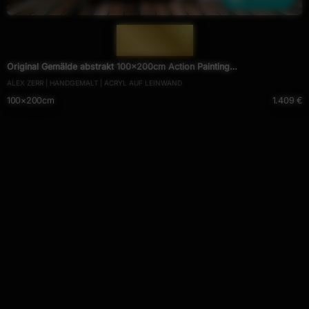
— 1866 —
Original Gemälde abstrakt 100x200cm Action Painting
ALEX ZERR | HANDGEMALT | ACRYL AUF LEINWAND
expressionistisch handgefertigt Mischtechnik weiß beige orange Unikat
100×200cm
1.409 €