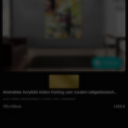
Ähnliche
— 1415 —
Abstraktes Acrylbild Action Painting sehr modern zeitgenössisch
ALEX ZERR | HANDGEMALT | ACRYL AUF LEINWAND
expressionistisch hochformat
170×130cm
1.559 €