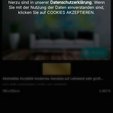
hierzu sind in unserer
Datenschutzerklärung
. Wenn
Sie mit der Nutzung der Daten einverstanden sind,
klicken Sie auf COOKIES AKZEPTIEREN.
Ähnliche
— 1706 —
Abstraktes Acrylbild modernes Gemälde auf Leinwand sehr groß
ALEX ZERR | HANDGEMALT | ACRYL AUF LEINWAND
Action Painting
150×200cm
2.467 €