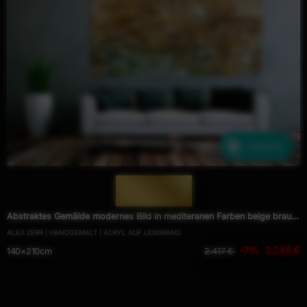
Ähnliche
— 1007 —
Abstraktes Gemälde modernes Bild in mediteranen Farben beige braun
ALEX ZERR | HANDGEMALT | ACRYL AUF LEINWAND
und blau
-7%
2.248 €
140×210cm
2.417 €