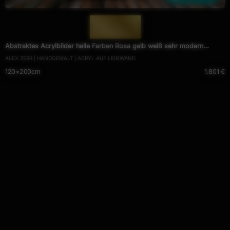
— 997 —
Abstraktes Acrylbilder helle Farben Rosa gelb weiß sehr modern
ALEX ZERR | HANDGEMALT | ACRYL AUF LEINWAND
Mischtechnik
120×200cm
1.801 €