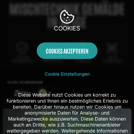
MISCHTECHNIK GEMÄLDE
IN BEIGE
COOKIES
COOKIES AKZEPTIEREN
100 Tage
Kostenloser
100% echte
Mit AR
Rückgaberecht
Versand in DE
Handarbeit
Probehängen
Cookie Einstellungen
FILTER:
176
ERGEBNISSE
Filter
Diese Website nutzt Cookies um korrekt zu
funktionieren und Ihnen ein bestmögliches Erlebnis zu
bereiten. Darüber hinaus nutzen wir Cookies um
anonymisierte Daten für Analyse- und
Marketingzwecke auszuwerten. Diese Daten können
auch an Dritte, wie z.B. Suchmaschinenanbieter
weitergegeben werden. Weitergehende Informationen