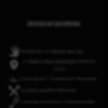
EIN BLICK AUF DAS ORIGINAL
Handgemalt von
Künstler Alex Zerr
Im
Atelier in Bad Lippspringe
entstanden
(2021)
Vorne signiert + Handabdruck (Rückseite)
Sorgfältig gewählte Materialien
Lichtechte Acrylfarben in Künstlerqualität