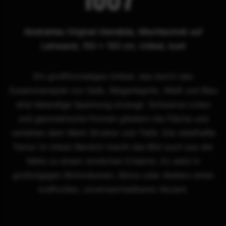
Abstraktes Original-Gemälde, Mischtechnik auf
Leinwand, 150 × 150 cm, Unikat, bunt
Ein großformatiges Unikat, das durch das
Zusammenspiel von Gelb, Magentapink, Weiß und Blau
eine lebendige Spannung erzeugt. Schwarze Linien
und geometrische Formen gliedern die Fläche und
verleihen dem Werk Struktur und Tiefe. Die reliefhafte
Textur im linken Bereich macht das Bild auch aus der
Nähe zu einem sinnlichen Erlebnis. Es setzt in
großzügigen Wohnräumen, Büros oder Ateliers einen
kraftvollen, unverwechselbaren Akzent.