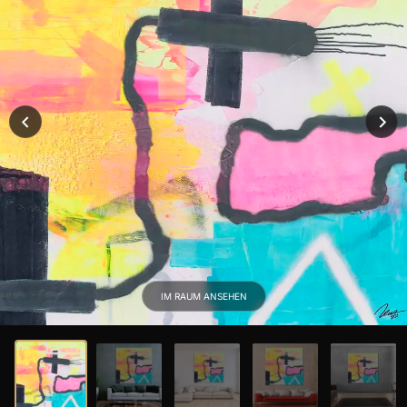
Moderne Gemälde
Galerie Originale
NACH TECHNIK
Action Painting
Minimalistisch
Neon Farben
IM RAUM ANSEHEN
Splash Art
Rost