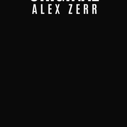
ALEX ZERR
Weltweiter Versand möglich
100 TAGE ZU HAUSE WIRKEN
LASSEN
Hängen Sie das Gemälde in Ihren Räumen
auf und entscheiden Sie in Ruhe. Sie haben
100 Tage Zeit
, um zu sehen, ob das Original
wirklich zu Ihnen passt.
RÜCKGABE OHNE AUFWAND
Sollte Ihnen das Gemälde nicht gefallen,