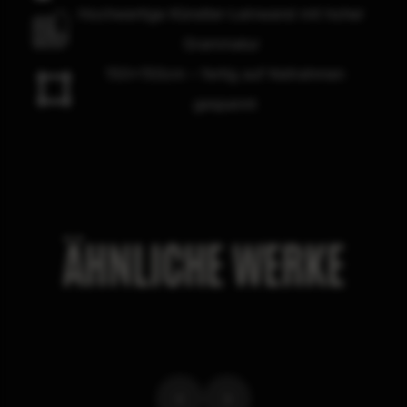
Hochwertige Künstler-Leinwand mit hoher
Grammatur
150x150cm – fertig auf Keilrahmen
gespannt
ÄHNLICHE WERKE