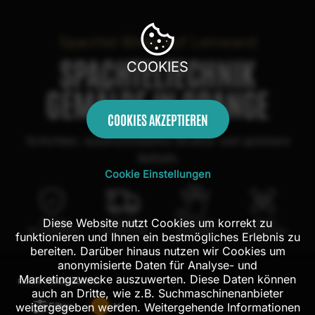
Spachtel Bilder auf Leinwand
SPACHTELTECHNIK
COOKIES
GEMÄLDE IN ORANGE
COOKIES AKZEPTIEREN
Schichten, ausdrucksstarke Struktur und spürbare
Refliefs
Cookie Einstellungen
Diese Website nutzt Cookies um korrekt zu
100 Tage
Kostenloser
100% echte
Mit AR
Rückgaberecht
Versand in DE
Handarbeit
Probehängen
funktionieren und Ihnen ein bestmögliches Erlebnis zu
bereiten. Darüber hinaus nutzen wir Cookies um
anonymisierte Daten für Analyse- und
Marketingzwecke auszuwerten. Diese Daten können
FILTER:
189
ERGEBNISSE
auch an Dritte, wie z.B. Suchmaschinenanbieter
Filter
weitergegeben werden. Weitergehende Informationen