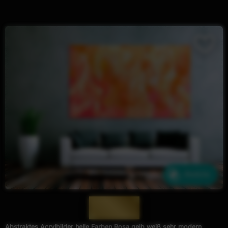
Ähnliche
— 997 —
Abstraktes Acrylbilder helle Farben Rosa gelb weiß sehr modern