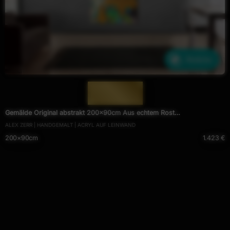
Ähnliche
— 1729 —
Gemälde Original abstrakt 200x90cm Aus echtem Rost
ALEX ZERR | HANDGEMALT | ACRYL AUF LEINWAND
expressionistisch handgefertigt Mischtechnik orange anthrazit schwarz
200×90cm
1.423 €
hochwertig