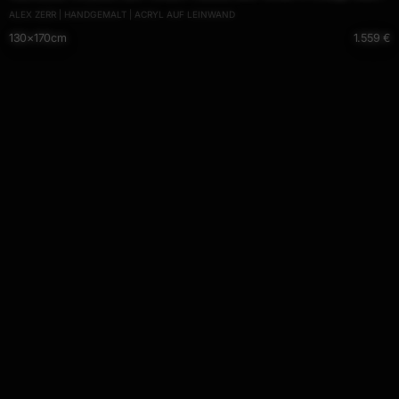
ALEX ZERR | HANDGEMALT | ACRYL AUF LEINWAND
Action Painting mordern Art
130×170cm
1.559 €