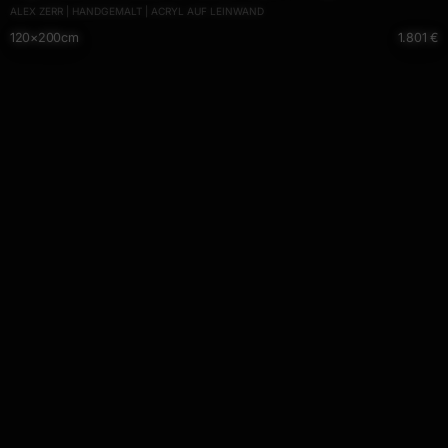
ALEX ZERR | HANDGEMALT | ACRYL AUF LEINWAND
Leinwand Mischtechnik schwarz NEON bunt blau
120×200cm
1.801 €