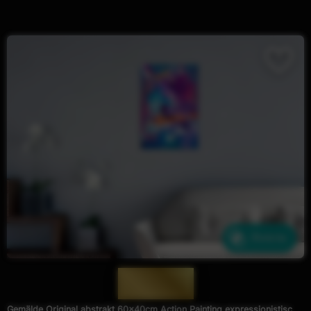
Ähnliche
— 1925 —
Gemälde Original abstrakt 60x40cm Action Painting expressionistisch