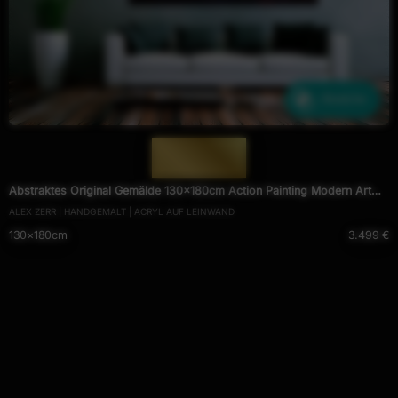
Ähnliche
— 1973 —
Abstraktes Original Gemälde 130x180cm Action Painting Modern Art
ALEX ZERR | HANDGEMALT | ACRYL AUF LEINWAND
handgemalt Mischtechnik schwarz NEON bunt blau
130×180cm
3.499 €