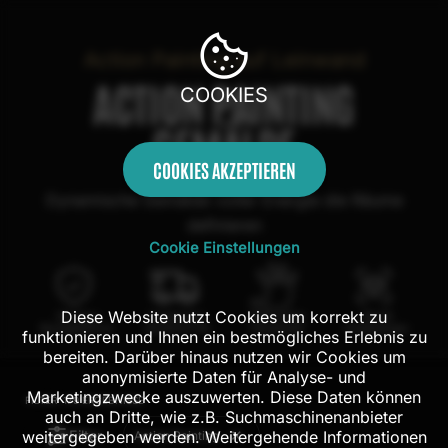
Action Painting auf Leinwand
ACTION PAINTING
COOKIES
GEMÄLDE
COOKIES AKZEPTIEREN
Dynamische Gemälde voller Energie die Räume
definieren
Cookie Einstellungen
Diese Website nutzt Cookies um korrekt zu
100 Tage
Kostenloser
100% echte
Mit AR
Rückgaberecht
Versand in DE
Handarbeit
Probehängen
funktionieren und Ihnen ein bestmögliches Erlebnis zu
bereiten. Darüber hinaus nutzen wir Cookies um
anonymisierte Daten für Analyse- und
Marketingzwecke auszuwerten. Diese Daten können
FILTER:
179
ERGEBNISSE
auch an Dritte, wie z.B. Suchmaschinenanbieter
Filter
weitergegeben werden. Weitergehende Informationen
Action Painting