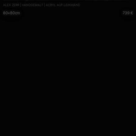
ALEX ZERR | HANDGEMALT | ACRYL AUF LEINWAND
handgemalt Fluid Painting rot hellgrün türkis einzigartig
80×80cm
739 €