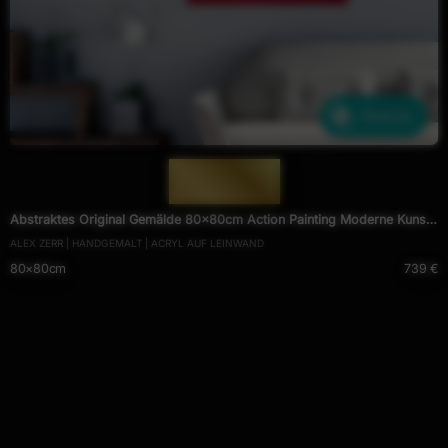
Ähnliche
— 1982 —
Abstraktes Original Gemälde 80x80cm Action Painting Moderne Kunst
ALEX ZERR | HANDGEMALT | ACRYL AUF LEINWAND
handgemalt Mischtechnik rot pink violett einzigartig
80×80cm
739 €