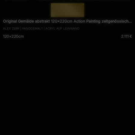
— 1938 —
Original Gemälde abstrakt 120x220cm Action Painting zeitgenössisch
ALEX ZERR | HANDGEMALT | ACRYL AUF LEINWAND
auf Leinwand Mischtechnik schwarz violett orange einzigartig
120×220cm
2.111 €