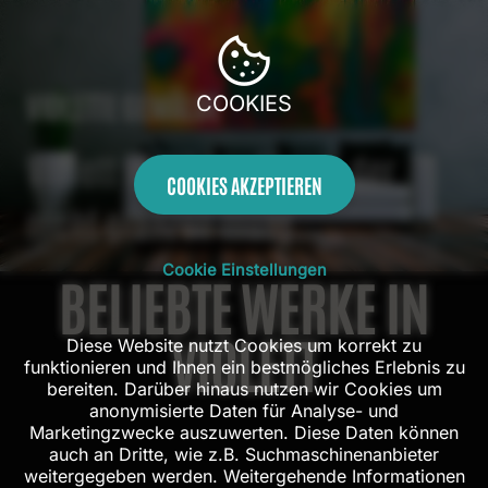
VIOLETTE GEMÄLDE
COOKIES
Violett wirkt wie Luxus, der
COOKIES AKZEPTIEREN
nicht glänzen muss.
Cookie Einstellungen
BELIEBTE WERKE IN
VIOLETT
Diese Website nutzt Cookies um korrekt zu
funktionieren und Ihnen ein bestmögliches Erlebnis zu
bereiten. Darüber hinaus nutzen wir Cookies um
anonymisierte Daten für Analyse- und
Marketingzwecke auszuwerten. Diese Daten können
auch an Dritte, wie z.B. Suchmaschinenanbieter
weitergegeben werden. Weitergehende Informationen