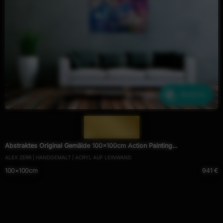
Ähnliche
— 1899 —
Abstraktes Original Gemälde 100x100cm Action Painting
ALEX ZERR | HANDGEMALT | ACRYL AUF LEINWAND
zeitgenössisch handgefertigt Mischtechnik blau violett orange
100×100cm
941 €
einzigartig