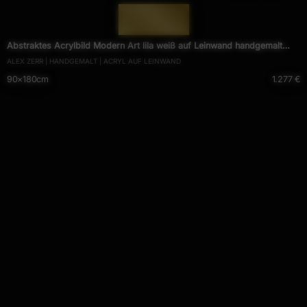
— 1516 —
Abstraktes Acrylbild Modern Art lila weiß auf Leinwand handgemalt
ALEX ZERR | HANDGEMALT | ACRYL AUF LEINWAND
zeitgenössische Kunst
90×180cm
1.277 €