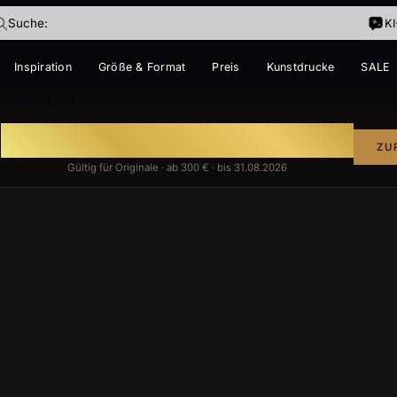
Suche:
K
Inspiration
Größe & Format
Preis
Kunstdrucke
SALE
IM TREND
E
Auf handgemalte Gemälde
ke
ZU
T
Gültig für Originale · ab 300 € · bis 31.08.2026
ige dabei?
ir vorschwebt – ich finde es.