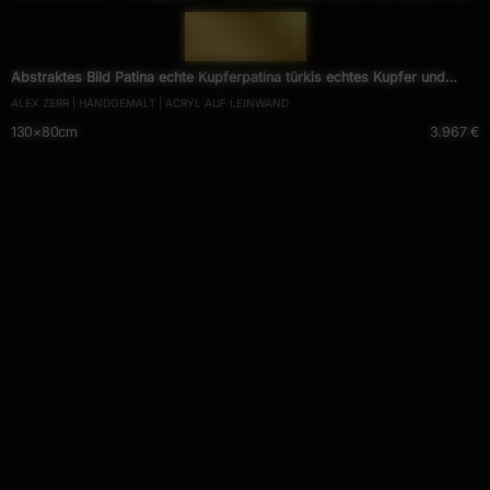
— 1302 —
Abstraktes Bild Patina echte Kupferpatina türkis echtes Kupfer und
ALEX ZERR | HANDGEMALT | ACRYL AUF LEINWAND
Patina auf Leinwand
130×80cm
3.967 €