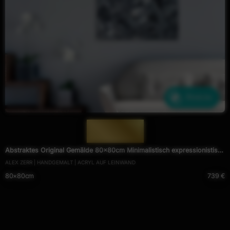
Ähnliche
— 1930 —
Abstraktes Original Gemälde 80x80cm Minimalistisch expressionistisch
ALEX ZERR | HANDGEMALT | ACRYL AUF LEINWAND
handgefertigt Action Painting schwarz weiss schwarz anthrazit
80×80cm
739 €
hochwertig