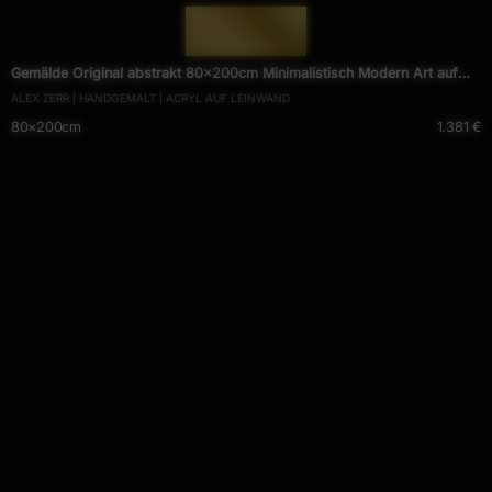
— 1824 —
Gemälde Original abstrakt 80x200cm Minimalistisch Modern Art auf
ALEX ZERR | HANDGEMALT | ACRYL AUF LEINWAND
Leinwand Action Painting anthrazit schwarz grau hochwertig
80×200cm
1.381 €