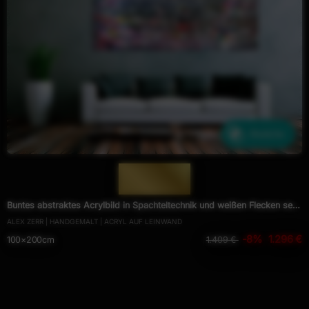
Ähnliche
— 988 —
Buntes abstraktes Acrylbild in Spachteltechnik und weißen Flecken sehr
ALEX ZERR | HANDGEMALT | ACRYL AUF LEINWAND
modern
-8%
1.296 €
100×200cm
1.409 €