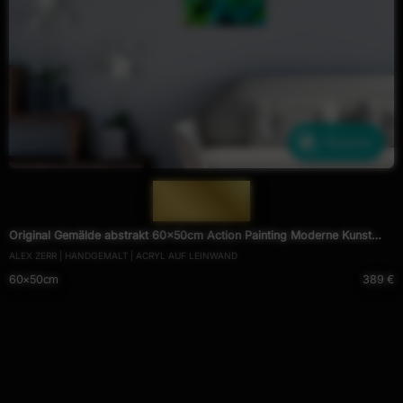
Ähnliche
— 1995 —
Original Gemälde abstrakt 60x50cm Action Painting Moderne Kunst
ALEX ZERR | HANDGEMALT | ACRYL AUF LEINWAND
handgefertigt Fluid Painting türkis hellgrün grün hochwertig
60×50cm
389 €