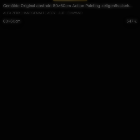
Gemälde Original abstrakt 80x60cm Action Painting zeitgenössisch
ALEX ZERR | HANDGEMALT | ACRYL AUF LEINWAND
handgefertigt Splash Art weiß rosa pink hochwertig
80×60cm
547 €