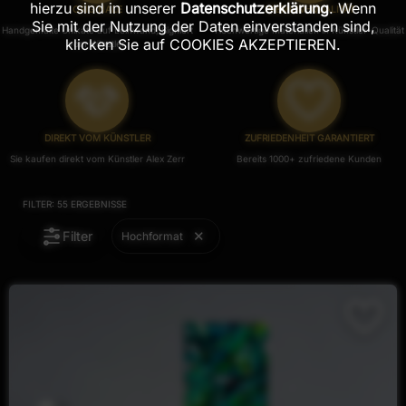
hierzu sind in unserer
Datenschutzerklärung
. Wenn
ORIGINALE
PREMIUM-QUALITÄT
Sie mit der Nutzung der Daten einverstanden sind,
Handgemalte Unikate auf Leinwand, Signiert
Hochwertige Materialien in Künstler-Qualität
klicken Sie auf COOKIES AKZEPTIEREN.
vom Künstler.
DIREKT VOM KÜNSTLER
ZUFRIEDENHEIT GARANTIERT
Sie kaufen direkt vom Künstler Alex Zerr
Bereits 1000+ zufriedene Kunden
FILTER:
55
ERGEBNISSE
Filter
Hochformat