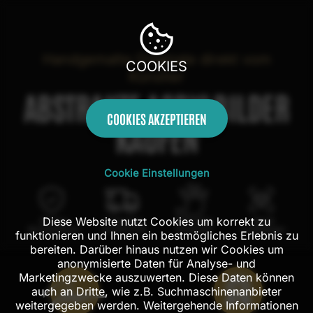
Handgemalte Originale direkt vom
COOKIES
Künstler
ABSTRAKTE ACRYLBILDER
COOKIES AKZEPTIEREN
KAUFEN
Cookie Einstellungen
Diese Website nutzt Cookies um korrekt zu
100 Tage
Kostenloser
100% echte
Mit AR
Rückgaberecht
Versand in DE
Handarbeit
Probehängen
funktionieren und Ihnen ein bestmögliches Erlebnis zu
bereiten. Darüber hinaus nutzen wir Cookies um
anonymisierte Daten für Analyse- und
Marketingzwecke auszuwerten. Diese Daten können
auch an Dritte, wie z.B. Suchmaschinenanbieter
weitergegeben werden. Weitergehende Informationen