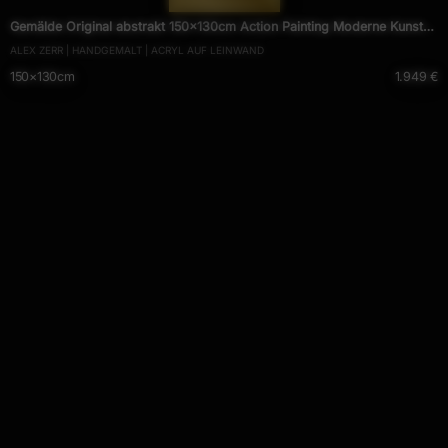
Gemälde Original abstrakt 150x130cm Action Painting Moderne Kunst
ALEX ZERR | HANDGEMALT | ACRYL AUF LEINWAND
handgefertigt Mischtechnik gold violett rosa
150×130cm
1.949 €