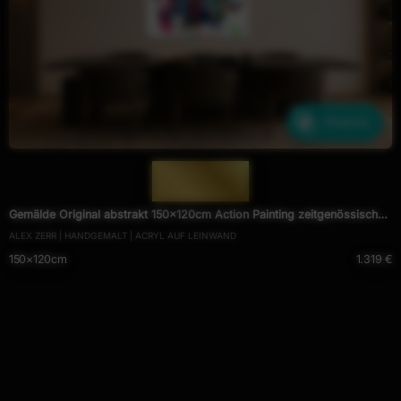
Ähnliche
— 1978 —
Gemälde Original abstrakt 150x120cm Action Painting zeitgenössisch
ALEX ZERR | HANDGEMALT | ACRYL AUF LEINWAND
auf Leinwand Mischtechnik weiß bunt blau hochwertig
150×120cm
1.319 €