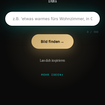
Bild
0 / 300
→
Bild finden
Lass dich inspirieren
↑
MEHR IDEEN