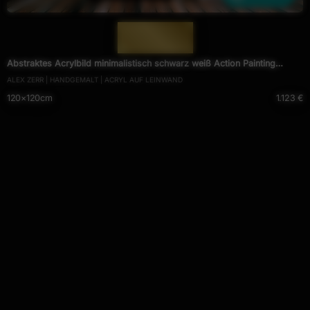
— 1499 —
Abstraktes Acrylbild minimalistisch schwarz weiß Action Painting
ALEX ZERR | HANDGEMALT | ACRYL AUF LEINWAND
Modern Art zeitgenössisch
120×120cm
1.123 €