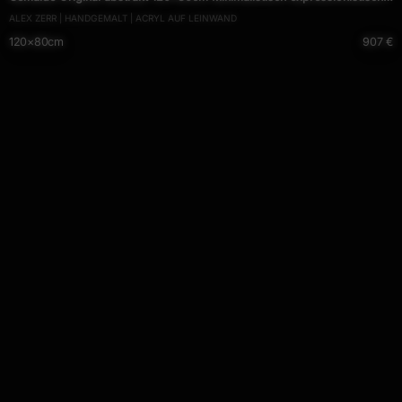
ALEX ZERR | HANDGEMALT | ACRYL AUF LEINWAND
handgemalt schwarz schwarz weiss anthrazit hochwertig
120×80cm
907 €