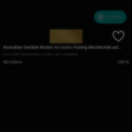
Ähnliche
— 1569 —
Abstraktes Gemälde Modern Art Action Painting Mischtechnik auf
ALEX ZERR | HANDGEMALT | ACRYL AUF LEINWAND
Leiwnand handgemalt
150×120cm
1.901 €