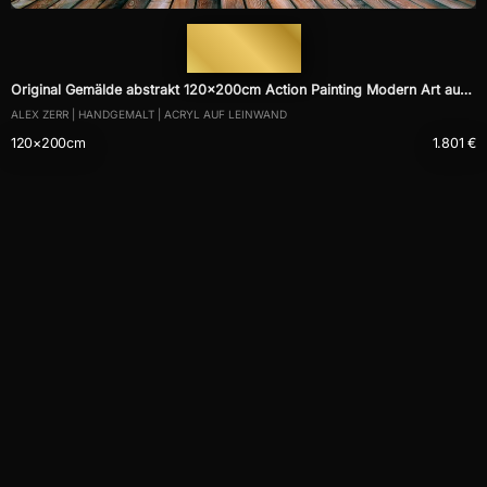
— 1975 —
Original Gemälde abstrakt 120x200cm Action Painting Modern Art auf
ALEX ZERR | HANDGEMALT | ACRYL AUF LEINWAND
Leinwand Mischtechnik schwarz NEON bunt blau
120×200cm
1.801 €