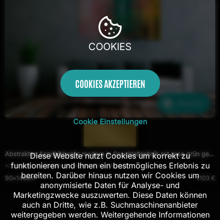
COOKIES
COOKIES AKZEPTIEREN
Ähnliche
Cookie Einstellungen
— 1188 —
Abstraktes Acrylbild sehr modern in Spachteltechnik rot rosa grün gelb
Diese Website nutzt Cookies um korrekt zu
funktionieren und Ihnen ein bestmögliches Erlebnis zu
ALEX ZERR | HANDGEMALT | ACRYL AUF LEINWAND
zeitgenössische Kunst
bereiten. Darüber hinaus nutzen wir Cookies um
90×140cm
1.103 €
anonymisierte Daten für Analyse- und
Marketingzwecke auszuwerten. Diese Daten können
auch an Dritte, wie z.B. Suchmaschinenanbieter
weitergegeben werden. Weitergehende Informationen