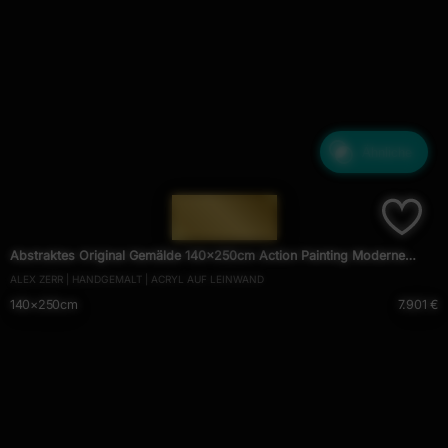
Ähnliche
— 1274 —
Abstraktes Original Gemälde 140x250cm Action Painting Moderne
ALEX ZERR | HANDGEMALT | ACRYL AUF LEINWAND
Kunst auf Leinwand Mischtechnik bunt pink schwarz hochwertig
140×250cm
7.901 €