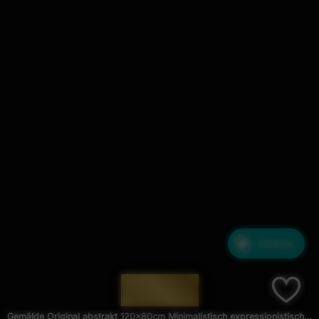
Ähnliche
— 1936 —
Gemälde Original abstrakt 120x80cm Minimalistisch expressionistisch