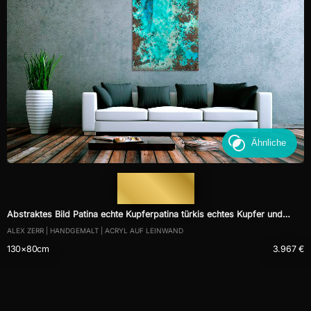
Ähnliche
— 1302 —
Abstraktes Bild Patina echte Kupferpatina türkis echtes Kupfer und
ALEX ZERR | HANDGEMALT | ACRYL AUF LEINWAND
Patina auf Leinwand
130×80cm
3.967 €