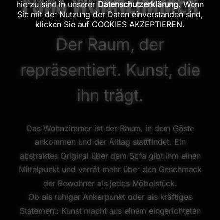
FÜRS WOHNZIMMER
hierzu sind in unserer
Datenschutzerklärung
. Wenn
Sie mit der Nutzung der Daten einverstanden sind,
klicken Sie auf COOKIES AKZEPTIEREN.
Der Raum, der
repräsentiert. Kunst, die
ihn trägt.
Das Wohnzimmer ist der Raum, in dem Gäste
ankommen und der Alltag stattfindet. Ein
abstraktes Original über dem Sofa gibt ihm einen
Mittelpunkt und verrät mehr über den Geschmack
der Bewohner als jedes Möbelstück.
Ob als ruhiger Ankerpunkt oder als kräftiges
Statement: Kunst macht aus einem eingerichteten