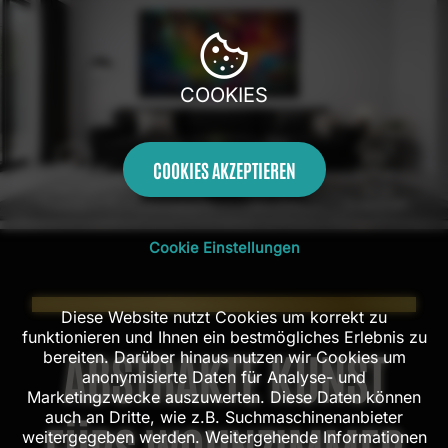
COOKIES
COOKIES AKZEPTIEREN
100 Tage
Kostenloser
Handarbeit aus
Mit AR
Rückgaberecht
Versand in DE
dem Atelier
Probehängen
Cookie Einstellungen
MITTELPUNKT DES WOHNENS
Diese Website nutzt Cookies um korrekt zu
funktionieren und Ihnen ein bestmögliches Erlebnis zu
ABSTRAKTE KUNST
bereiten. Darüber hinaus nutzen wir Cookies um
anonymisierte Daten für Analyse- und
Marketingzwecke auszuwerten. Diese Daten können
auch an Dritte, wie z.B. Suchmaschinenanbieter
weitergegeben werden. Weitergehende Informationen