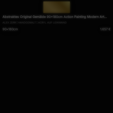
— 1812 —
Abstraktes Original Gemälde 90x180cm Action Painting Modern Art
ALEX ZERR | HANDGEMALT | ACRYL AUF LEINWAND
handgefertigt Mischtechnik beige schwarz braun Unikat
90×180cm
1.657 €