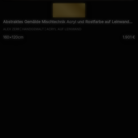
— 1691 —
Abstraktes Gemälde Mischtechnik Acryl und Rostfarbe auf Leinwand
ALEX ZERR | HANDGEMALT | ACRYL AUF LEINWAND
handgemalt Modern Art
160×120cm
1.901 €