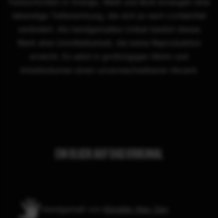
lebendige Tiefenwirkung, die sich je nach Lichteinfall
verändert. Als handgemaltes Unikat besitzt dieses
Werk eine Unmittelbarkeit, die keine Reproduktion
erreicht. Es setzt in großzügigen Wohn und
Arbeitsräumen einen unverwechselbaren Akzent.
EIN BLICK AUF DAS ORIGINAL
Handgemalt von
Künstler Alex Zerr