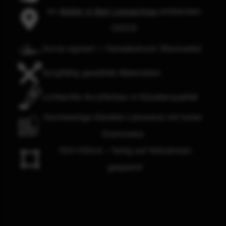
Im
Atelier in Bad Lippspringe
entstanden
(2023)
Vorne signiert + Handabdruck (Rückseite)
Sorgfältig gewählte Materialien
Lichtechte Acrylfarben in Künstlerqualität
Hochwertige Künstler-Leinwand mit hoher
Grammatur
150x100cm – fertig auf Keilrahmen
gespannt