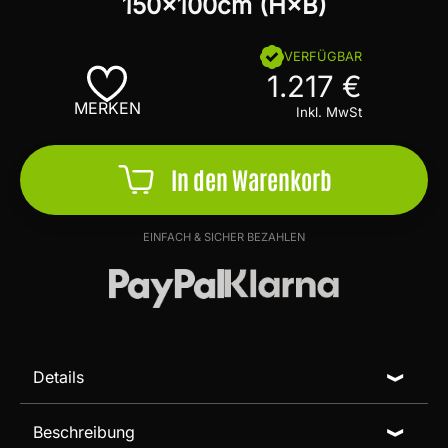
VERFÜGBAR
1.217 €
MERKEN
Inkl. MwSt
In den Warenkorb
EINFACH & SICHER BEZAHLEN
Details
Beschreibung
Künstler:
Alex Zerr