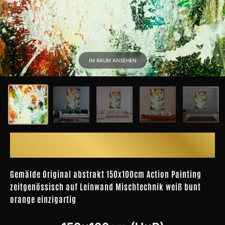
Spachteltechnik
Fluid Painting
IM RAUM ANSEHEN
INSPIRATION
Kunst nach Einrichtungsstil
Kunst für Geschäftsräume
Kunst nach Wirkung
ACRYLBILD 1879
Gemälde nach Farbe
Gemälde Original abstrakt 150x100cm Action Painting
zeitgenössisch auf Leinwand Mischtechnik weiß bunt
orange einzigartig
150x100cm (H×B)