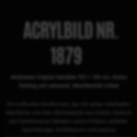
ACRYLBILD NR.
1879
Abstraktes Original Gemälde 150 × 100 cm, Action
Painting auf Leinwand, Mischtechnik Unikat
Ein kraftvolles Großformat, das mit seiner reliefhaften
Oberfläche und dem Wechselspiel aus lichtem Zentrum
und farbintensiven Rändern sofort Präsenz entfaltet.
Spachtelzüge, Schüttspuren und pastose
Farbschichten in Orange, Weiß und Bunt erzeugen eine