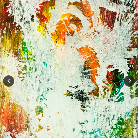
Moderne Gemälde
Galerie Originale
NACH TECHNIK
Action Painting
Minimalistisch
Neon Farben
Splash Art
Rost