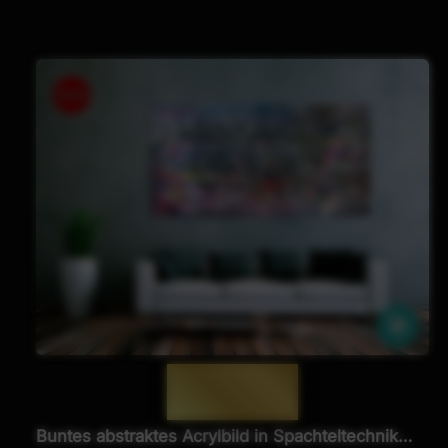
Ähnl
— 988 —
Buntes abstraktes Acrylbild in Spachteltechnik