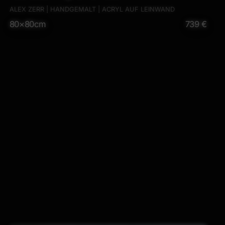
Minimalistisch expressionistisch handgefertigt
ALEX ZERR | HANDGEMALT | ACRYL AUF LEINWAND
80×80cm
739 €
Action Painting schwarz weiss schwarz anthrazit
hochwertig