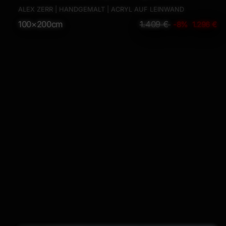
und weißen Flecken sehr modern
ALEX ZERR | HANDGEMALT | ACRYL AUF LEINWAND
100×200cm
1.409 €
-8%
1.296 €