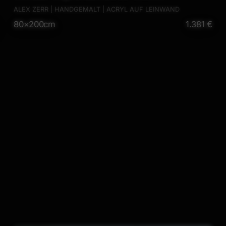
Minimalistisch Modern Art auf Leinwand Action
ALEX ZERR | HANDGEMALT | ACRYL AUF LEINWAND
80×200cm
1.381 €
Painting anthrazit schwarz grau hochwertig