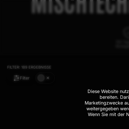
MISCHTECH
100 Ta
Rückga
FILTER:
189
ERGEBNISSE
Filter
Diese Website nutz
bereiten. Da
Marketingzwecke aus
weitergegeben werd
Wenn Sie mit der 