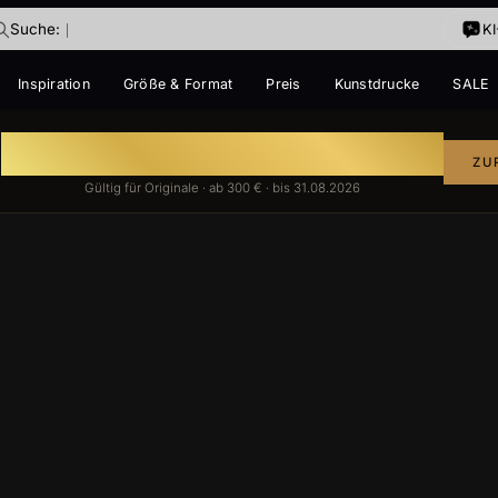
Suche:
K
Inspiration
Größe & Format
Preis
Kunstdrucke
SALE
IM TREND
Auf handgemalte Gemälde
E
ZU
ke
T
Gültig für Originale · ab 300 € · bis 31.08.2026
ige dabei?
ir vorschwebt – ich finde es.