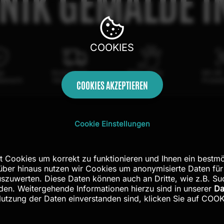
NIK GEMÄLDE IN
COOKIES
ge
Kostenloser
100% echte
Mit AR
berecht
Versand in DE
Handarbeit
Probe
COOKIES AKZEPTIEREN
Cookie Einstellungen
t Cookies um korrekt zu funktionieren und Ihnen ein bestmö
rüber hinaus nutzen wir Cookies um anonymisierte Daten für
zuwerten. Diese Daten können auch an Dritte, wie z.B. S
en. Weitergehende Informationen hierzu sind in unserer
Da
Nutzung der Daten einverstanden sind, klicken Sie auf CO