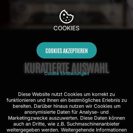
100 Tage
Kostenloser
Handarbeit aus
Mit AR
Rückgaberecht
Versand in DE
dem Atelier
Probehängen
COOKIES
COOKIES AKZEPTIEREN
KURATIERTE AUSWAHL
Cookie Einstellungen
Diese Website nutzt Cookies um korrekt zu
funktionieren und Ihnen ein bestmögliches Erlebnis zu
bereiten. Darüber hinaus nutzen wir Cookies um
anonymisierte Daten für Analyse- und
Marketingzwecke auszuwerten. Diese Daten können
auch an Dritte, wie z.B. Suchmaschinenanbieter
weitergegeben werden. Weitergehende Informationen