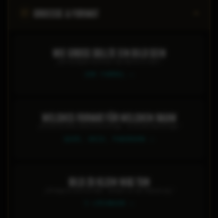
GROESSE & FORMAT
WIE GROSS SOLLTE EIN BILD SEIN
„Die häufigste Kaufreue: das Bild ist zu klein.“
ZUR FORMEL
WELCHES FORMAT FÜR WELCHEN RAUM
„Format ist keine Geschmacksfrage - es ist eine Raumfrage.“
QUER, HOCH, PANORAMA
BILD ZU KLEIN WAS TUN
„Oft liegt es nicht am Bild - sondern an der Platzierung.“
5 LÖSUNGEN