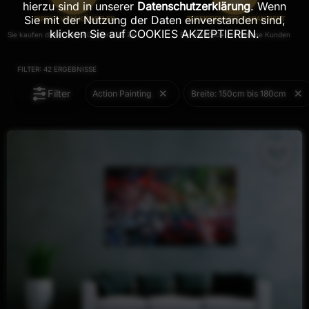
hierzu sind in unserer
Datenschutzerklärung
. Wenn
Sie mit der Nutzung der Daten einverstanden sind,
DIREKT VOM KÜNSTLER
ZUFRIEDENHEIT GARANTIERT
klicken Sie auf COOKIES AKZEPTIEREN.
Sie kaufen direkt vom Künstler Alex Zerr
Bereits 1000+ zufriedene Kunden
FILTER:
42
ERGEBNISSE
Filter
Action Painting
Breite: 150cm bis 180cm