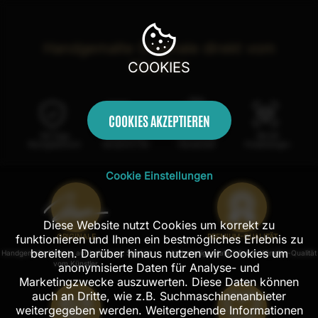
Handgemalte Originale direkt vom
Künstler
COOKIES
COOKIES AKZEPTIEREN
100 Tage
Kostenloser
100% echte
Mit AR
Rückgaberecht
Versand in DE
Handarbeit
Probehängen
Cookie Einstellungen
Diese Website nutzt Cookies um korrekt zu
funktionieren und Ihnen ein bestmögliches Erlebnis zu
ORIGINALE
PREMIUM-QUALITÄT
bereiten. Darüber hinaus nutzen wir Cookies um
Handgemalte Unikate auf Leinwand, Signiert
Hochwertige Materialien in Künstler-Qualität
vom Künstler.
anonymisierte Daten für Analyse- und
Marketingzwecke auszuwerten. Diese Daten können
auch an Dritte, wie z.B. Suchmaschinenanbieter
weitergegeben werden. Weitergehende Informationen