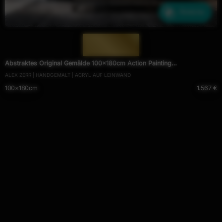
Ähnliche
— 2010 —
Abstraktes Original Gemälde 100x180cm Action Painting
ALEX ZERR | HANDGEMALT | ACRYL AUF LEINWAND
zeitgenössisch auf Leinwand Fluid Painting weiß bunt grün hochwertig
100×180cm
1.567 €