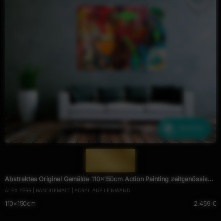
Ähnliche
— 1731 —
Abstraktes Original Gemälde 110x150cm Action Painting zeitgenössisch
ALEX ZERR | HANDGEMALT | ACRYL AUF LEINWAND
handgemalt Mischtechnik schwarz rot braun Einzelstück
110×150cm
2.459 €