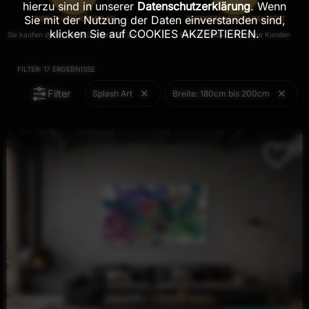
hierzu sind in unserer
Datenschutzerklärung
. Wenn
Sie mit der Nutzung der Daten einverstanden sind,
DIREKT VOM KÜNSTLER
ZUFRIEDENHEIT GARANTIERT
klicken Sie auf COOKIES AKZEPTIEREN.
Sie kaufen direkt vom Künstler Alex Zerr
Bereits 1000+ zufriedene Kunden
FILTER:
17
ERGEBNISSE
Filter
Splash Art
Breite: 180cm bis 200cm