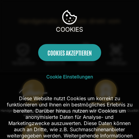
Handgemalte Originale direkt vom
Künstler
COOKIES
COOKIES AKZEPTIEREN
100 Tage
Kostenloser
100% echte
Mit AR
Rückgaberecht
Versand in DE
Handarbeit
Probehängen
Cookie Einstellungen
Diese Website nutzt Cookies um korrekt zu
funktionieren und Ihnen ein bestmögliches Erlebnis zu
ORIGINALE
PREMIUM-QUALITÄT
bereiten. Darüber hinaus nutzen wir Cookies um
Handgemalte Unikate auf Leinwand, Signiert
Hochwertige Materialien in Künstler-Qualität
vom Künstler.
anonymisierte Daten für Analyse- und
Marketingzwecke auszuwerten. Diese Daten können
auch an Dritte, wie z.B. Suchmaschinenanbieter
weitergegeben werden. Weitergehende Informationen