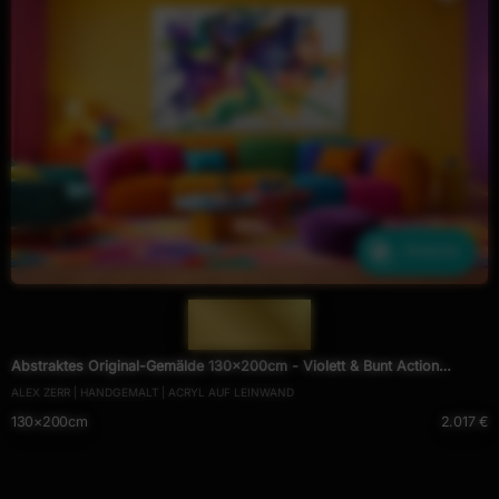
Ähnliche
— 1985 —
Abstraktes Original-Gemälde 130x200cm - Violett & Bunt Action
ALEX ZERR | HANDGEMALT | ACRYL AUF LEINWAND
Painting auf Leinwand
130×200cm
2.017 €