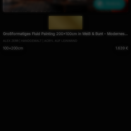
Ähnliche
— 2001 —
Großformatiges Fluid Painting 200x100cm in Weiß & Bunt - Modernes
ALEX ZERR | HANDGEMALT | ACRYL AUF LEINWAND
Splash Art Original
100×200cm
1.639 €