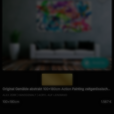
Ähnliche
— 2003 —
Original Gemälde abstrakt 100x180cm Action Painting zeitgenössisch
ALEX ZERR | HANDGEMALT | ACRYL AUF LEINWAND
handgemalt Fluid Painting weiß bunt hellgrün hochwertig
100×180cm
1.567 €