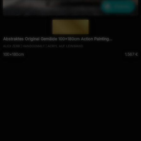
Ähnliche
— 2010 —
Abstraktes Original Gemälde 100x180cm Action Painting
ALEX ZERR | HANDGEMALT | ACRYL AUF LEINWAND
zeitgenössisch auf Leinwand Fluid Painting weiß bunt grün hochwertig
100×180cm
1.567 €