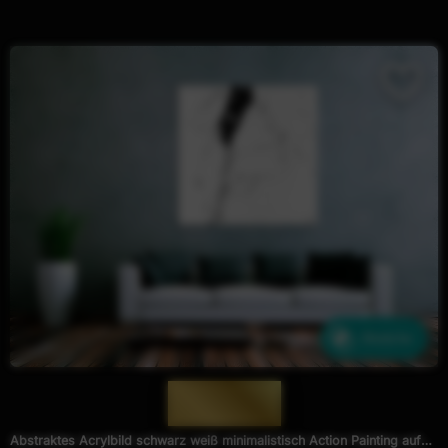
Ähnliche
— 1500 —
Abstraktes Acrylbild schwarz weiß minimalistisch Action Painting auf