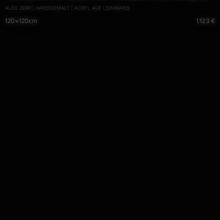
ALEX ZERR | HANDGEMALT | ACRYL AUF LEINWAND
Leinwand handgemalt
120×120cm
1.123 €