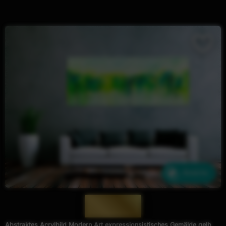
Ähnliche
— 1506 —
Abstraktes Acrylbild Modern Art expressionsistisches Gemälde gelb