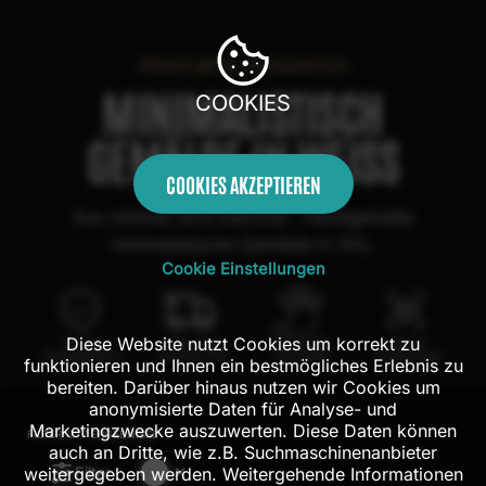
Abstrakte Reduktion
MINIMALISTISCH
COOKIES
GEMÄLDE IN WEISS
COOKIES AKZEPTIEREN
Aus minimal wird maximal - Handgemalte
minimalistische Gemälde in XXL.
Cookie Einstellungen
Diese Website nutzt Cookies um korrekt zu
100 Tage
Kostenloser
100% echte
Mit AR
Rückgaberecht
Versand in DE
Handarbeit
Probehängen
funktionieren und Ihnen ein bestmögliches Erlebnis zu
bereiten. Darüber hinaus nutzen wir Cookies um
anonymisierte Daten für Analyse- und
Marketingzwecke auszuwerten. Diese Daten können
FILTER:
277
ERGEBNISSE
auch an Dritte, wie z.B. Suchmaschinenanbieter
Filter
weitergegeben werden. Weitergehende Informationen