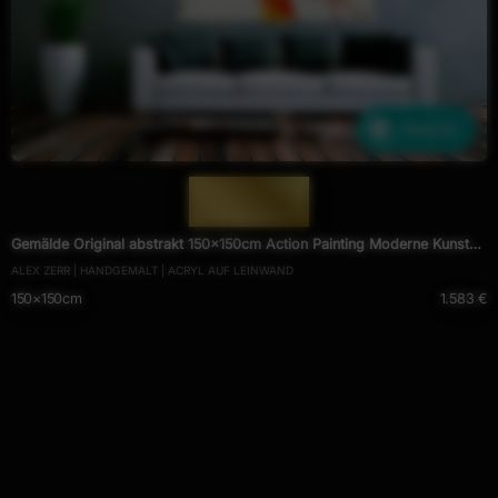
Ähnliche
— 1876 —
Gemälde Original abstrakt 150x150cm Action Painting Moderne Kunst
ALEX ZERR | HANDGEMALT | ACRYL AUF LEINWAND
handgemalt Mischtechnik weiß rot orange Einzelstück
150×150cm
1.583 €