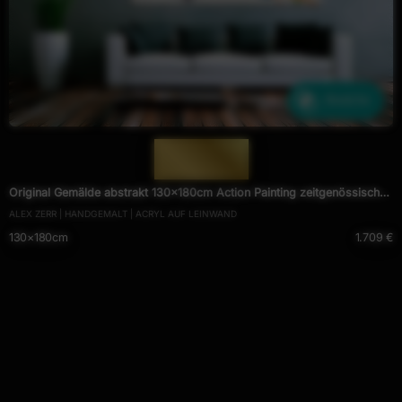
Ähnliche
— 1977 —
Original Gemälde abstrakt 130x180cm Action Painting zeitgenössisch
ALEX ZERR | HANDGEMALT | ACRYL AUF LEINWAND
handgemalt Mischtechnik weiß bunt rosa Unikat
130×180cm
1.709 €