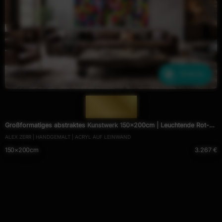
Ähnliche
— 1941 —
Großformatiges abstraktes Kunstwerk 150x200cm | Leuchtende Rot-
ALEX ZERR | HANDGEMALT | ACRYL AUF LEINWAND
Gelb Mischtechnik Original
150×200cm
3.267 €