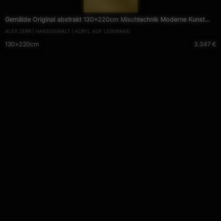
— 1942 —
Gemälde Original abstrakt 130x220cm Mischtechnik Moderne Kunst
ALEX ZERR | HANDGEMALT | ACRYL AUF LEINWAND
handgemalt Mischtechnik bunt schwarz rot Einzelstück
130×220cm
3.347 €