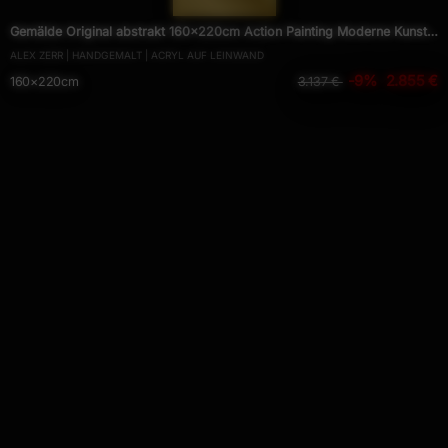
Gemälde Original abstrakt 160x220cm Action Painting Moderne Kunst
ALEX ZERR | HANDGEMALT | ACRYL AUF LEINWAND
handgemalt Mischtechnik rot weiß schwarz hochwertig
-9%
2.855 €
160×220cm
3.137 €