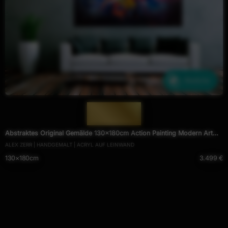
Ähnliche
— 1973 —
Abstraktes Original Gemälde 130x180cm Action Painting Modern Art
ALEX ZERR | HANDGEMALT | ACRYL AUF LEINWAND
handgemalt Mischtechnik schwarz NEON bunt blau
130×180cm
3.499 €