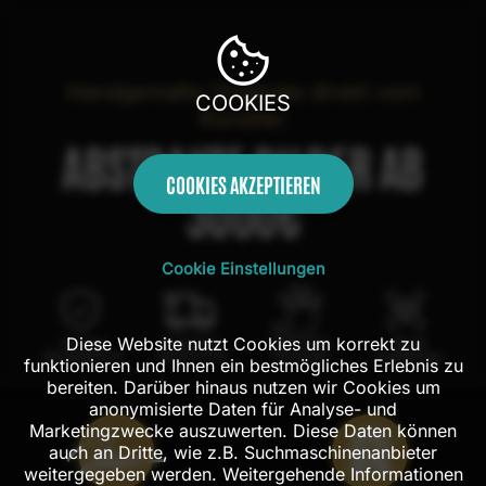
Handgemalte Originale direkt vom
COOKIES
Künstler
ABSTRAKTE BILDER AB
COOKIES AKZEPTIEREN
3000€
Cookie Einstellungen
Diese Website nutzt Cookies um korrekt zu
100 Tage
Kostenloser
100% echte
Mit AR
Rückgaberecht
Versand in DE
Handarbeit
Probehängen
funktionieren und Ihnen ein bestmögliches Erlebnis zu
bereiten. Darüber hinaus nutzen wir Cookies um
anonymisierte Daten für Analyse- und
Marketingzwecke auszuwerten. Diese Daten können
auch an Dritte, wie z.B. Suchmaschinenanbieter
weitergegeben werden. Weitergehende Informationen