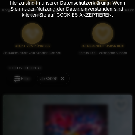
hierzu sind in unserer
Datenschutzerklärung
. Wenn
ORIGINALE
PREMIUM-QUALITÄT
Sie mit der Nutzung der Daten einverstanden sind,
Handgemalte Unikate auf Leinwand, Signiert
Hochwertige Materialien in Künstler-Qualität
klicken Sie auf COOKIES AKZEPTIEREN.
vom Künstler.
DIREKT VOM KÜNSTLER
ZUFRIEDENHEIT GARANTIERT
Sie kaufen direkt vom Künstler Alex Zerr
Bereits 1000+ zufriedene Kunden
FILTER:
27
ERGEBNISSE
Filter
ab 3000€