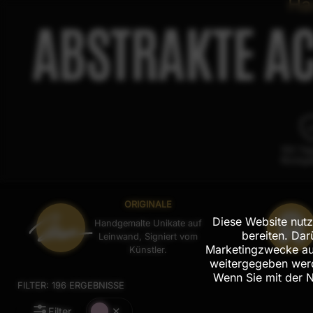
Ha
ABSTRAKTE A
100 Ta
Rückga
ORIGINALE
Diese Website nutz
Handgemalte Unikate auf
bereiten. Da
Leinwand, Signiert vom
Marketingzwecke aus
Künstler.
weitergegeben werd
Wenn Sie mit der 
FILTER:
196
ERGEBNISSE
Filter