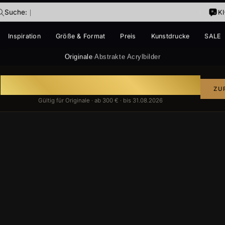
Suche:
K
Inspiration
Größe & Format
Preis
Kunstdrucke
SALE
IM TREND
Originale
Abstrakte Acrylbilder
›
E
ke
Auf handgemalte Gemälde
ZU
T
Gültig für Originale · ab 300 € · bis 31.08.2026
ige dabei?
ir vorschwebt – ich finde es.