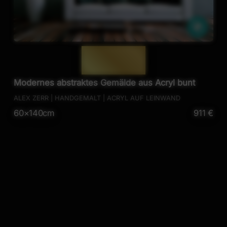
iche
Ähnli
— 544 —
Modernes abstraktes Gemälde aus Acryl bunt
ALEX ZERR | HANDGEMALT | ACRYL AUF LEINWAND
60×140cm
911 €