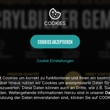
ndgemalte Originale direkt vom Künst
CRYLBILDER GEM
COOKIES
COOKIES AKZEPTIEREN
ge
Kostenloser
100% echte
Mit AR
berecht
Versand in DE
Handarbeit
Probe
Cookie Einstellungen
PREMIUM-QUALITÄT
DIREKT VOM K
t Cookies um korrekt zu funktionieren und Ihnen ein bestmö
Hochwertige Materialien in
Sie kaufen dir
rüber hinaus nutzen wir Cookies um anonymisierte Daten für
Künstler-Qualität
Künstler Ale
zuwerten. Diese Daten können auch an Dritte, wie z.B. S
en. Weitergehende Informationen hierzu sind in unserer
Da
Nutzung der Daten einverstanden sind, klicken Sie auf CO