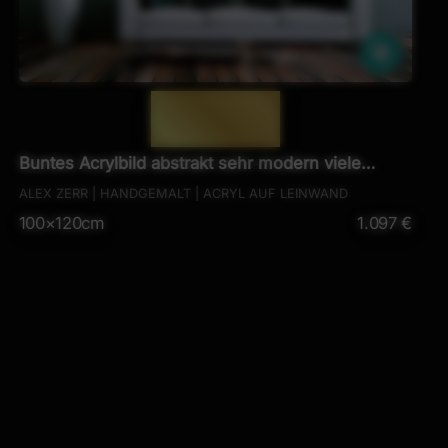
che
Ähnlich
— 684 —
Buntes Acrylbild abstrakt sehr modern viele
Farben zeitgenössisch
ALEX ZERR | HANDGEMALT | ACRYL AUF LEINWAND
100×120cm
1.097 €