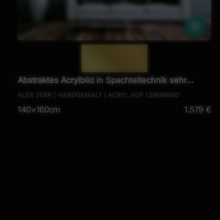
Ähnl
— 1015 —
Abstraktes Acrylbild in Spachteltechnik sehr
modern bunt und dunkel
ALEX ZERR | HANDGEMALT | ACRYL AUF LEINWAND
140×160cm
1.579 €