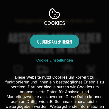
Handgemalte Originale direkt vom
COOKIES
Künstler
ABSTRAKTE ACRYLBILDER
COOKIES AKZEPTIEREN
GEMÄLDE IN WEISS
Cookie Einstellungen
Diese Website nutzt Cookies um korrekt zu
100 Tage
Kostenloser
100% echte
Mit AR
Rückgaberecht
Versand in DE
Handarbeit
Probehängen
funktionieren und Ihnen ein bestmögliches Erlebnis zu
bereiten. Darüber hinaus nutzen wir Cookies um
anonymisierte Daten für Analyse- und
Marketingzwecke auszuwerten. Diese Daten können
auch an Dritte, wie z.B. Suchmaschinenanbieter
weitergegeben werden. Weitergehende Informationen