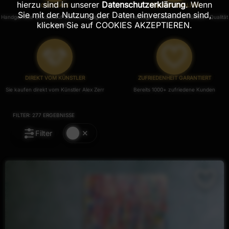
hierzu sind in unserer
Datenschutzerklärung
. Wenn
ORIGINALE
PREMIUM-QUALITÄT
Sie mit der Nutzung der Daten einverstanden sind,
Handgemalte Unikate auf Leinwand, Signiert
Hochwertige Materialien in Künstler-Qualität
klicken Sie auf COOKIES AKZEPTIEREN.
vom Künstler.
DIREKT VOM KÜNSTLER
ZUFRIEDENHEIT GARANTIERT
Sie kaufen direkt vom Künstler Alex Zerr
Bereits 1000+ zufriedene Kunden
FILTER:
277
ERGEBNISSE
Filter