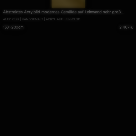
— 1706 —
Abstraktes Acrylbild modernes Gemälde auf Leinwand sehr groß
ALEX ZERR | HANDGEMALT | ACRYL AUF LEINWAND
Action Painting
150×200cm
2.467 €