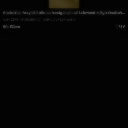
— 1513 —
Abstraktes Acrylbild altrosa handgemalt auf Leinwand zeitgenössisch
ALEX ZERR | HANDGEMALT | ACRYL AUF LEINWAND
Modern Art
80×150cm
1.151 €