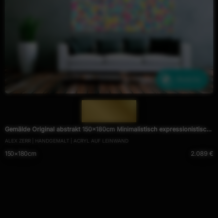
Ähnliche
— 1920 —
Gemälde Original abstrakt 150x180cm Minimalistisch expressionistisch
ALEX ZERR | HANDGEMALT | ACRYL AUF LEINWAND
handgemalt Mischtechnik bunt weiß hellgrün Einzelstück
150×180cm
2.089 €