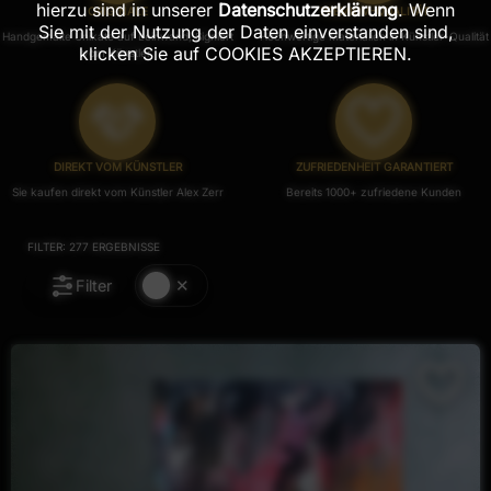
hierzu sind in unserer
Datenschutzerklärung
. Wenn
ORIGINALE
PREMIUM-QUALITÄT
Sie mit der Nutzung der Daten einverstanden sind,
Handgemalte Unikate auf Leinwand, Signiert
Hochwertige Materialien in Künstler-Qualität
klicken Sie auf COOKIES AKZEPTIEREN.
vom Künstler.
DIREKT VOM KÜNSTLER
ZUFRIEDENHEIT GARANTIERT
Sie kaufen direkt vom Künstler Alex Zerr
Bereits 1000+ zufriedene Kunden
FILTER:
277
ERGEBNISSE
Filter