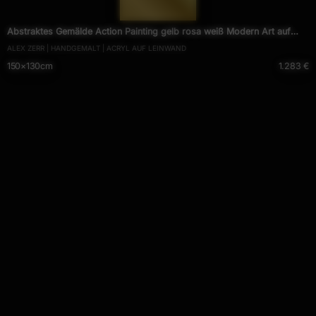
— 1539 —
Abstraktes Gemälde Action Painting gelb rosa weiß Modern Art auf
ALEX ZERR | HANDGEMALT | ACRYL AUF LEINWAND
Leinwand handgemalt hochformat
150×130cm
1.283 €