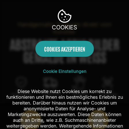
Handgemalte Originale direkt vom
COOKIES
Künstler
ABSTRAKTE ACRYLBILDER
COOKIES AKZEPTIEREN
GEMÄLDE IN WEISS
Cookie Einstellungen
Diese Website nutzt Cookies um korrekt zu
100 Tage
Kostenloser
100% echte
Mit AR
Rückgaberecht
Versand in DE
Handarbeit
Probehängen
funktionieren und Ihnen ein bestmögliches Erlebnis zu
bereiten. Darüber hinaus nutzen wir Cookies um
anonymisierte Daten für Analyse- und
Marketingzwecke auszuwerten. Diese Daten können
auch an Dritte, wie z.B. Suchmaschinenanbieter
weitergegeben werden. Weitergehende Informationen