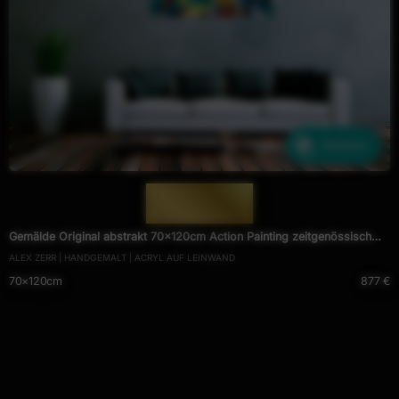
Ähnliche
— 2006 —
Gemälde Original abstrakt 70x120cm Action Painting zeitgenössisch
ALEX ZERR | HANDGEMALT | ACRYL AUF LEINWAND
auf Leinwand Fluid Painting bunt weiß blau Einzelstück
70×120cm
877 €