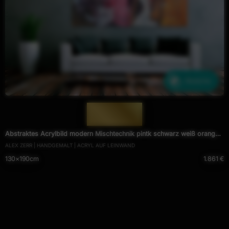
Ähnliche
— 1234 —
Abstraktes Acrylbild modern Mischtechnik pintk schwarz weiß orange
ALEX ZERR | HANDGEMALT | ACRYL AUF LEINWAND
zeitgenössisch
130×190cm
1.861 €