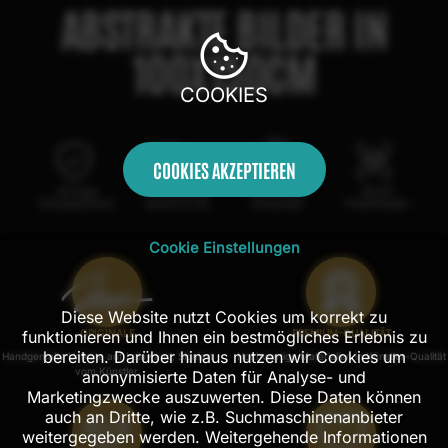
ABSTRAKTE BILDER IN
100X150CM
COOKIES
COOKIES AKZEPTIEREN
100 Tage
Kostenloser
100% echte
Mit AR
Rückgaberecht
Versand in DE
Handarbeit
Probehängen
Cookie Einstellungen
Diese Website nutzt Cookies um korrekt zu
funktionieren und Ihnen ein bestmögliches Erlebnis zu
ORIGINALE
PREMIUM-QUALITÄT
bereiten. Darüber hinaus nutzen wir Cookies um
Handgemalte Unikate auf Leinwand, Signiert
Hochwertige Materialien in Künstler-Qualität
vom Künstler.
anonymisierte Daten für Analyse- und
Marketingzwecke auszuwerten. Diese Daten können
auch an Dritte, wie z.B. Suchmaschinenanbieter
weitergegeben werden. Weitergehende Informationen