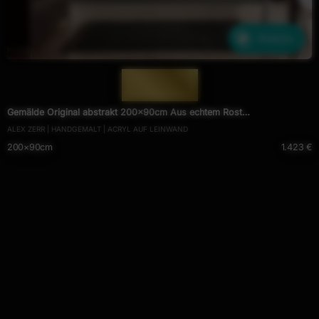
Ähnliche
— 1729 —
Gemälde Original abstrakt 200x90cm Aus echtem Rost
ALEX ZERR | HANDGEMALT | ACRYL AUF LEINWAND
expressionistisch handgefertigt Mischtechnik orange anthrazit schwarz
200×90cm
1.423 €
hochwertig