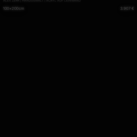
ALEX ZERR | HANDGEMALT | ACRYL AUF LEINWAND
100×200cm
3.907 €