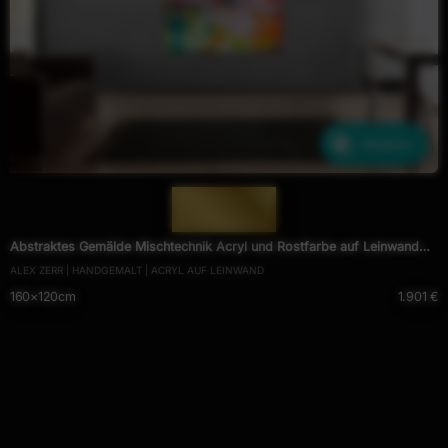
Ähnliche
— 1691 —
Abstraktes Gemälde Mischtechnik Acryl und Rostfarbe auf Leinwand
ALEX ZERR | HANDGEMALT | ACRYL AUF LEINWAND
handgemalt Modern Art
160×120cm
1.901 €