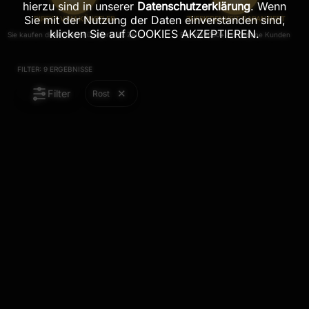
hierzu sind in unserer
Datenschutzerklärung
. Wenn
Sie mit der Nutzung der Daten einverstanden sind,
DIREKT VOM KÜNSTLER
ZUFRIEDENHEIT GARANTIERT
klicken Sie auf COOKIES AKZEPTIEREN.
Sie kaufen direkt vom Künstler Alex Zerr
Bereits 1000+ zufriedene Kunden
FILTER:
9
ERGEBNISSE
Filter
Rost