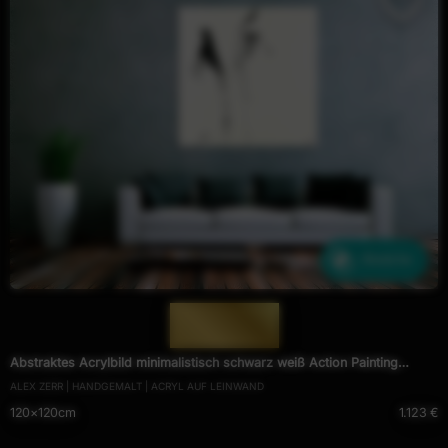
Ähnliche
— 1499 —
Abstraktes Acrylbild minimalistisch schwarz weiß Action Painting
ALEX ZERR | HANDGEMALT | ACRYL AUF LEINWAND
Modern Art zeitgenössisch
120×120cm
1.123 €