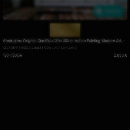
Ähnliche
— 1744 —
Abstraktes Original Gemälde 130x130cm Action Painting Modern Art
ALEX ZERR | HANDGEMALT | ACRYL AUF LEINWAND
handgefertigt Mischtechnik schwarz beige anthrazit Einzelstück
130×130cm
2.633 €