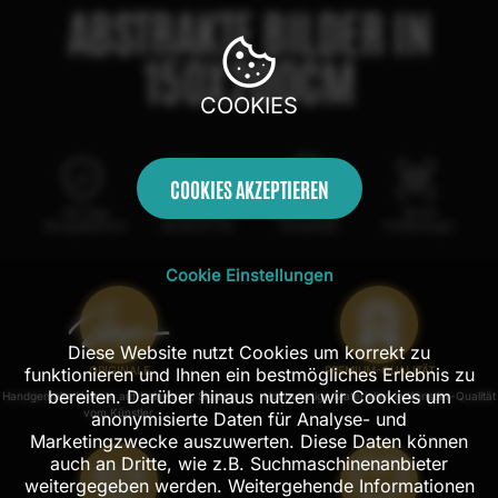
ABSTRAKTE BILDER IN
150X200CM
COOKIES
COOKIES AKZEPTIEREN
100 Tage
Kostenloser
100% echte
Mit AR
Rückgaberecht
Versand in DE
Handarbeit
Probehängen
Cookie Einstellungen
Diese Website nutzt Cookies um korrekt zu
funktionieren und Ihnen ein bestmögliches Erlebnis zu
ORIGINALE
PREMIUM-QUALITÄT
bereiten. Darüber hinaus nutzen wir Cookies um
Handgemalte Unikate auf Leinwand, Signiert
Hochwertige Materialien in Künstler-Qualität
vom Künstler.
anonymisierte Daten für Analyse- und
Marketingzwecke auszuwerten. Diese Daten können
auch an Dritte, wie z.B. Suchmaschinenanbieter
weitergegeben werden. Weitergehende Informationen