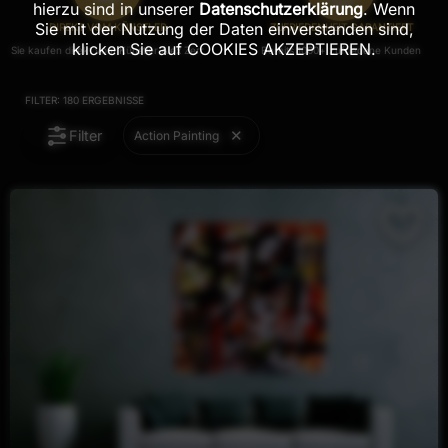
hierzu sind in unserer
Datenschutzerklärung
. Wenn
Sie mit der Nutzung der Daten einverstanden sind,
DIREKT VOM KÜNSTLER
ZUFRIEDENHEIT GARANTIERT
klicken Sie auf COOKIES AKZEPTIEREN.
Sie kaufen direkt vom Künstler Alex Zerr
Bereits 1000+ zufriedene Kunden
FILTER:
180
ERGEBNISSE
Filter
Action Painting