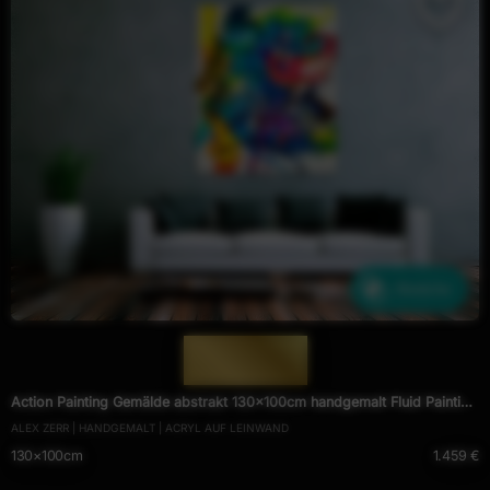
Ähnliche
— 1888 —
Action Painting Gemälde abstrakt 130x100cm handgemalt Fluid Painting
ALEX ZERR | HANDGEMALT | ACRYL AUF LEINWAND
NEON bunt weiß blau
130×100cm
1.459 €