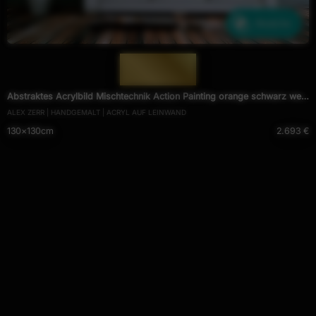
Ähnliche
— 1255 —
Abstraktes Acrylbild Mischtechnik Action Painting orange schwarz weiß
ALEX ZERR | HANDGEMALT | ACRYL AUF LEINWAND
rot Modern Art zeitgenössisch
130×130cm
2.693 €