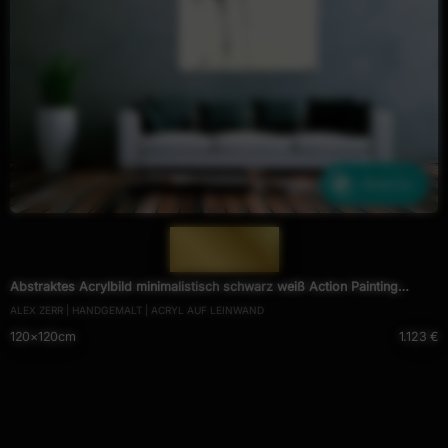
Ähnliche
— 1499 —
Abstraktes Acrylbild minimalistisch schwarz weiß Action Painting
ALEX ZERR | HANDGEMALT | ACRYL AUF LEINWAND
Modern Art zeitgenössisch
120×120cm
1.123 €