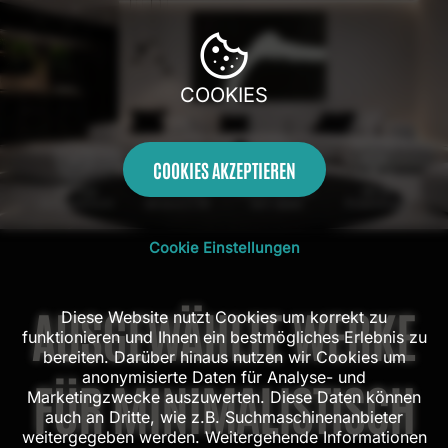
COOKIES
COOKIES AKZEPTIEREN
100 Tage
Kostenloser
Handarbeit aus
Mit AR
Rückgaberecht
Versand in DE
dem Atelier
Probehängen
Cookie Einstellungen
AUSGEWÄHLTE WERKE
Diese Website nutzt Cookies um korrekt zu
funktionieren und Ihnen ein bestmögliches Erlebnis zu
bereiten. Darüber hinaus nutzen wir Cookies um
anonymisierte Daten für Analyse- und
FÜR MINIMALISTISCH
Marketingzwecke auszuwerten. Diese Daten können
auch an Dritte, wie z.B. Suchmaschinenanbieter
weitergegeben werden. Weitergehende Informationen