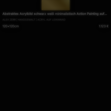
— 1500 —
Abstraktes Acrylbild schwarz weiß minimalistisch Action Painting auf
ALEX ZERR | HANDGEMALT | ACRYL AUF LEINWAND
Leinwand handgemalt
120×120cm
1.123 €