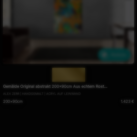
Ähnliche
— 1729 —
Gemälde Original abstrakt 200x90cm Aus echtem Rost
ALEX ZERR | HANDGEMALT | ACRYL AUF LEINWAND
expressionistisch handgefertigt Mischtechnik orange anthrazit schwarz
200×90cm
1.423 €
hochwertig