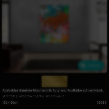
Ähnliche
— 1691 —
Abstraktes Gemälde Mischtechnik Acryl und Rostfarbe auf Leinwand
ALEX ZERR | HANDGEMALT | ACRYL AUF LEINWAND
handgemalt Modern Art
160×120cm
1.901 €