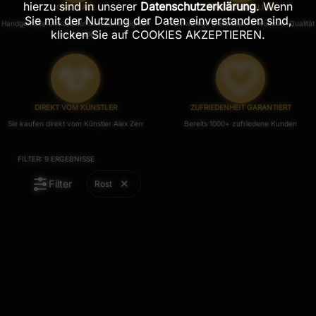
hierzu sind in unserer
Datenschutzerklärung
. Wenn
ORIGINALE
PREMIUM-QUALITÄT
Sie mit der Nutzung der Daten einverstanden sind,
Handgemalte Unikate auf Leinwand, Signiert
Hochwertige Materialien in Künstler-Qualität
klicken Sie auf COOKIES AKZEPTIEREN.
vom Künstler.
DIREKT VOM KÜNSTLER
ZUFRIEDENHEIT GARANTIERT
Sie kaufen direkt vom Künstler Alex Zerr
Bereits 1000+ zufriedene Kunden
FILTER:
9
ERGEBNISSE
Filter
Rost