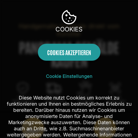
Handgemalte Originale direkt vom
COOKIES
Künstler
PANORAMA GEMÄLDE
COOKIES AKZEPTIEREN
KAUFEN
Cookie Einstellungen
Diese Website nutzt Cookies um korrekt zu
100 Tage
Kostenloser
100% echte
Mit AR
Rückgaberecht
Versand in DE
Handarbeit
Probehängen
funktionieren und Ihnen ein bestmögliches Erlebnis zu
bereiten. Darüber hinaus nutzen wir Cookies um
anonymisierte Daten für Analyse- und
Marketingzwecke auszuwerten. Diese Daten können
auch an Dritte, wie z.B. Suchmaschinenanbieter
weitergegeben werden. Weitergehende Informationen