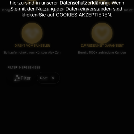
hierzu sind in unserer
Datenschutzerklärung
. Wenn
ORIGINALE
PREMIUM-QUALITÄT
Sie mit der Nutzung der Daten einverstanden sind,
Handgemalte Unikate auf Leinwand, Signiert
Hochwertige Materialien in Künstler-Qualität
klicken Sie auf COOKIES AKZEPTIEREN.
vom Künstler.
DIREKT VOM KÜNSTLER
ZUFRIEDENHEIT GARANTIERT
Sie kaufen direkt vom Künstler Alex Zerr
Bereits 1000+ zufriedene Kunden
FILTER:
9
ERGEBNISSE
Filter
Rost