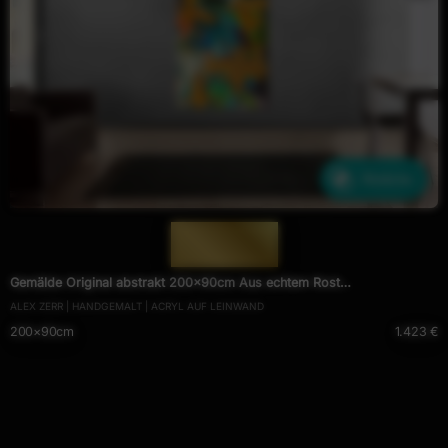
Ähnliche
— 1729 —
Gemälde Original abstrakt 200x90cm Aus echtem Rost
ALEX ZERR | HANDGEMALT | ACRYL AUF LEINWAND
expressionistisch handgefertigt Mischtechnik orange anthrazit schwarz
200×90cm
1.423 €
hochwertig