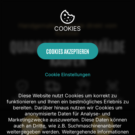
Handgemalte Originale direkt vom
COOKIES
Künstler
QUADRATISCHE GEMÄLDE
COOKIES AKZEPTIEREN
KAUFEN
Cookie Einstellungen
Diese Website nutzt Cookies um korrekt zu
100 Tage
Kostenloser
100% echte
Mit AR
Rückgaberecht
Versand in DE
Handarbeit
Probehängen
funktionieren und Ihnen ein bestmögliches Erlebnis zu
bereiten. Darüber hinaus nutzen wir Cookies um
anonymisierte Daten für Analyse- und
Marketingzwecke auszuwerten. Diese Daten können
auch an Dritte, wie z.B. Suchmaschinenanbieter
weitergegeben werden. Weitergehende Informationen