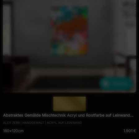
Ähnliche
— 1691 —
Abstraktes Gemälde Mischtechnik Acryl und Rostfarbe auf Leinwand
ALEX ZERR | HANDGEMALT | ACRYL AUF LEINWAND
handgemalt Modern Art
160×120cm
1.901 €