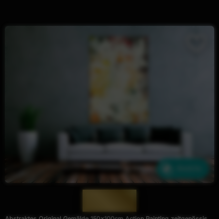
Ähnliche
— 1878 —
Abstraktes Original Gemälde 150x100cm Action Painting zeitgenössisch