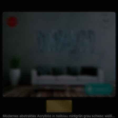
Ähnliche
— 914 —
Modernes abstraktes Acrylbild in hellblau mintgrün grau schwaz weiß