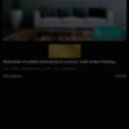
Ähnliche
— 1499 —
Abstraktes Acrylbild minimalistisch schwarz weiß Action Painting
ALEX ZERR | HANDGEMALT | ACRYL AUF LEINWAND
Modern Art zeitgenössisch
120×120cm
1.123 €