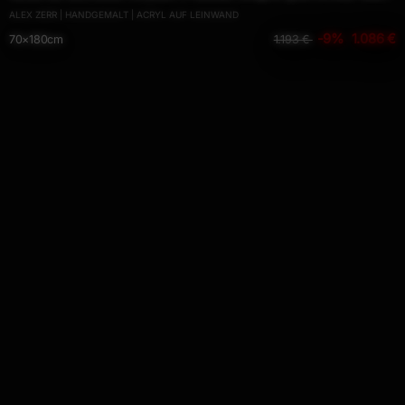
ALEX ZERR | HANDGEMALT | ACRYL AUF LEINWAND
Actionpainting
-9%
1.086 €
70×180cm
1.193 €