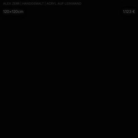
ALEX ZERR | HANDGEMALT | ACRYL AUF LEINWAND
Leinwand handgemalt
120×120cm
1.123 €