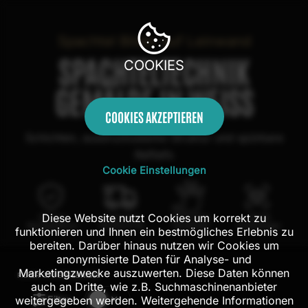
Spachtel Bilder auf Leinwand
SPACHTELTECHNIK
COOKIES
GEMÄLDE IN WEISS
COOKIES AKZEPTIEREN
Schichten, ausdrucksstarke Struktur und spürbare
Refliefs
Cookie Einstellungen
Diese Website nutzt Cookies um korrekt zu
100 Tage
Kostenloser
100% echte
Mit AR
Rückgaberecht
Versand in DE
Handarbeit
Probehängen
funktionieren und Ihnen ein bestmögliches Erlebnis zu
bereiten. Darüber hinaus nutzen wir Cookies um
anonymisierte Daten für Analyse- und
Marketingzwecke auszuwerten. Diese Daten können
FILTER:
276
ERGEBNISSE
auch an Dritte, wie z.B. Suchmaschinenanbieter
Filter
weitergegeben werden. Weitergehende Informationen