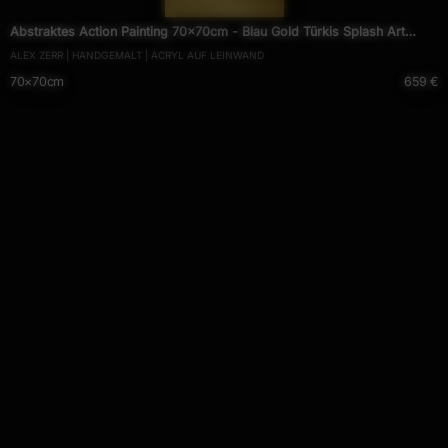
Abstraktes Action Painting 70x70cm - Blau Gold Türkis Splash Art
ALEX ZERR | HANDGEMALT | ACRYL AUF LEINWAND
Original
70×70cm
659 €