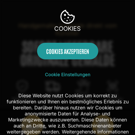
Handgemalte Originale direkt vom
COOKIES
Künstler
SOFORT LIEFERBARE
COOKIES AKZEPTIEREN
ORIGINALE GEMÄLDE
Cookie Einstellungen
Diese Website nutzt Cookies um korrekt zu
100 Tage
Kostenloser
100% echte
Mit AR
Rückgaberecht
Versand in DE
Handarbeit
Probehängen
funktionieren und Ihnen ein bestmögliches Erlebnis zu
bereiten. Darüber hinaus nutzen wir Cookies um
anonymisierte Daten für Analyse- und
Marketingzwecke auszuwerten. Diese Daten können
auch an Dritte, wie z.B. Suchmaschinenanbieter
weitergegeben werden. Weitergehende Informationen