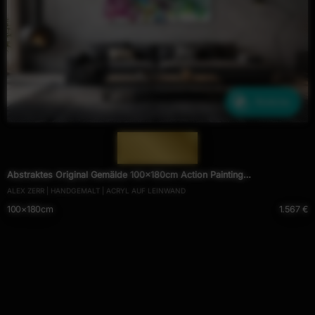
Ähnliche
— 2010 —
Abstraktes Original Gemälde 100x180cm Action Painting
ALEX ZERR | HANDGEMALT | ACRYL AUF LEINWAND
zeitgenössisch auf Leinwand Fluid Painting weiß bunt grün hochwertig
100×180cm
1.567 €