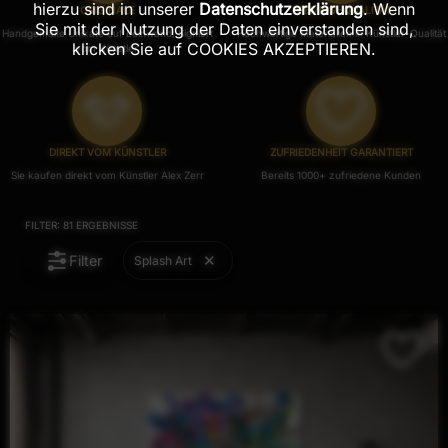
hierzu sind in unserer
Datenschutzerklärung
. Wenn
ORIGINALE
PREMIUM-QUALITÄT
Sie mit der Nutzung der Daten einverstanden sind,
Handgemalte Unikate auf Leinwand, Signiert
Hochwertige Materialien in Künstler-Qualität
klicken Sie auf COOKIES AKZEPTIEREN.
vom Künstler.
DIREKT VOM KÜNSTLER
ZUFRIEDENHEIT GARANTIERT
Sie kaufen direkt vom Künstler Alex Zerr
Bereits 1000+ zufriedene Kunden
FILTER:
81
ERGEBNISSE
Filter
Splash Art