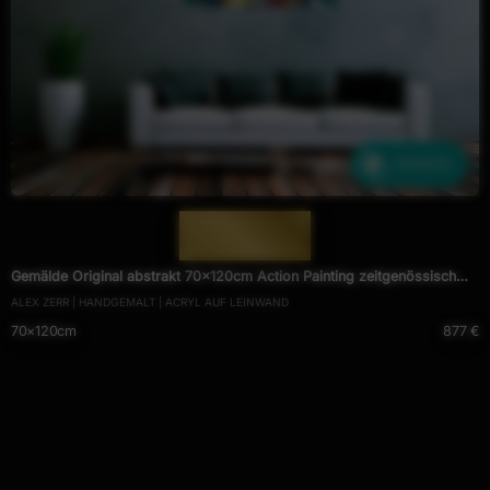
Ähnliche
— 2006 —
Gemälde Original abstrakt 70x120cm Action Painting zeitgenössisch
ALEX ZERR | HANDGEMALT | ACRYL AUF LEINWAND
auf Leinwand Fluid Painting bunt weiß blau Einzelstück
70×120cm
877 €