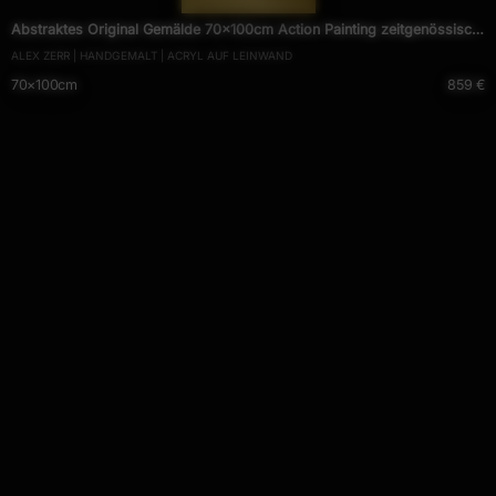
Abstraktes Original Gemälde 70x100cm Action Painting zeitgenössisch
ALEX ZERR | HANDGEMALT | ACRYL AUF LEINWAND
handgemalt Fluid Painting bunt weiß blau einzigartig
70×100cm
859 €