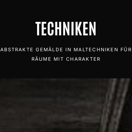
Spachteltechnik
Fluid Painting
TECHNIKEN
INSPIRATION
Kunst nach Einrichtungsstil
ABSTRAKTE GEMÄLDE IN MALTECHNIKEN FÜR
RÄUME MIT CHARAKTER
Kunst für Geschäftsräume
Kunst nach Wirkung
Gemälde nach Farbe