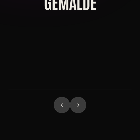
GEMÄLDE
Moderne Gemälde
Galerie Originale
NACH TECHNIK
Action Painting
Minimalistisch
Neon Farben
Splash Art
Rost